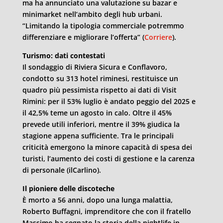
ma ha annunciato una valutazione su bazar e
minimarket nell’ambito degli hub urbani.
“Limitando la tipologia commerciale potremmo
differenziare e migliorare l’offerta” (
Corriere
).
Turismo: dati contestati
Il sondaggio di Riviera Sicura e Conflavoro,
condotto su 313 hotel riminesi, restituisce un
quadro più pessimista rispetto ai dati di Visit
Rimini: per il 53% luglio è andato peggio del 2025 e
il 42,5% teme un agosto in calo. Oltre il 45%
prevede utili inferiori, mentre il 39% giudica la
stagione appena sufficiente. Tra le principali
criticità emergono la minore capacità di spesa dei
turisti, l’aumento dei costi di gestione e la carenza
di personale (ilCarlino).
Il pioniere delle discoteche
È morto a 56 anni, dopo una lunga malattia,
Roberto Buffagni, imprenditore che con il fratello
Massimo ha segnato la storia della nightlife in