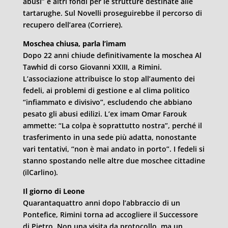
abusi” e altri fondi per le strutture destinate alle
tartarughe. Sul Novelli proseguirebbe il percorso di
recupero dell’area (Corriere).
Moschea chiusa, parla l’imam
Dopo 22 anni chiude definitivamente la moschea Al
Tawhid di corso Giovanni XXIII, a Rimini.
L’associazione attribuisce lo stop all’aumento dei
fedeli, ai problemi di gestione e al clima politico
“infiammato e divisivo”, escludendo che abbiano
pesato gli abusi edilizi. L’ex imam Omar Farouk
ammette: “La colpa è soprattutto nostra”, perché il
trasferimento in una sede più adatta, nonostante
vari tentativi, “non è mai andato in porto”. I fedeli si
stanno spostando nelle altre due moschee cittadine
(ilCarlino).
Il giorno di Leone
Quarantaquattro anni dopo l’abbraccio di un
Pontefice, Rimini torna ad accogliere il Successore
di Pietro. Non una visita da protocollo, ma un