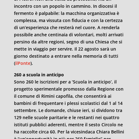
incontro con un popolo in cammino. In diocesi il
fermento è palpabile: la macchina organizzativa è
complessa, ma vissuta con fiducia e con la certezza
di un’esperienza che resterà nel cuore. A renderla
possibile anche centinaia di volontari, molti arrivati
persino da altre regioni, segno di una Chiesa che si
mette in viaggio per servire. Il 22 agosto sarà un
giorno destinato a entrare nella memoria di tutti
(
ilPonte
).
260 a scuola in anticipo
Sono 260 le iscrizioni per a ‘Scuola in anticipo’, il
progetto sperimentale promosso dalla Regione con
il comune di Rimini capofila, che consentirà ai
bambini di frequentare i plessi scolastici dal 1 al 14
settembre. Le domande, chiuse ieri, si dividono tra
129 nelle scuole paritarie e le restanti nei quattro
istituti pubblici aderenti, mentre il sesto Circolo ne
ha raccolte circa 60. Per la vicesindaca Chiara Bellini
è “un’opportunità in più per 260 famiglie” per