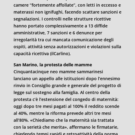
camere “fortemente affollate”, con letti in eccesso e
materassi non ignifughi, facendo scattare sanzioni e
segnalazioni. I controlli nelle strutture ricettive
hanno portato complessivamente a 13 diffide
amministrative, 7 sanzioni e 6 denunce per
irregolarità tra cui mancata comunicazione degli
ospiti, attività senza autorizzazioni e violazioni sulla
capacità ricettiva (ilCarlino).
San Marino, la protesta delle mamme
Cinquantacinque neo mamme sammarinesi
lanciano un appello alle istituzioni dopo l’ennesimo
rinvio in Consiglio grande e generale del progetto di
legge sul sostegno alla famiglia. Al centro della
protesta c’è l’estensione del congedo di maternità:
oggi dopo tre mesi pagati al 100% il reddito scende
al 40%, mentre la riforma prevede altri tre mesi
all’80%. «Chiediamo che la maternità sia trattata
con la serietà che merita», affermano le firmatarie,
chiedendo tempi rapidi e retroattività della norma