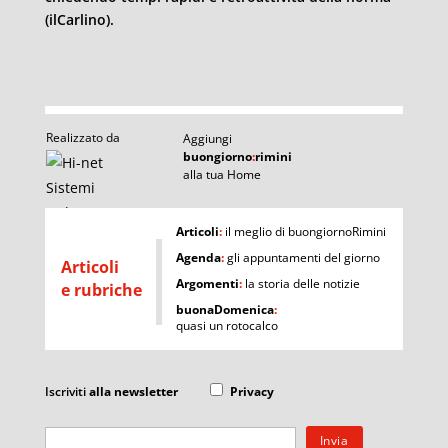
(ilCarlino).
Realizzato da
Aggiungi
buongiorno
:
rimini
alla tua Home
I
Articoli
:
il meglio di buongiornoRimini
Agenda
:
gli appuntamenti del giorno
Articoli
Argomenti
:
la storia delle notizie
e rubriche
buonaDomenica
:
quasi un rotocalco
Iscriviti
alla newsletter
Privacy