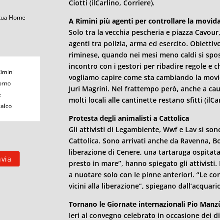
Ciotti (ilCarlino, Corriere).
 tua Home
A
Rimini
più agenti per controllare la movid
Solo tra la vecchia pescheria e piazza Cavour,
agenti tra polizia, arma ed esercito. Obiettiv
riminese, quando nei mesi meno caldi si spo
incontro con i gestori per ribadire regole e
Rimini
vogliamo capire come sta cambiando la movida
orno
Juri Magrini. Nel frattempo però, anche a caus
e
molti locali alle cantinette restano sfitti (ilCa
calco
Protesta degli animalisti a Cattolica
Gli attivisti di Legambiente, Wwf e Lav si son
Cattolica. Sono arrivati anche da Ravenna, 
liberazione di Cenere, una tartaruga ospitata 
presto in mare”, hanno spiegato gli attivisti.
a nuotare solo con le pinne anteriori. “Le co
vicini alla liberazione”, spiegano dall’acquario
Tornano le Giornate internazionali Pio Manz
Ieri al convegno celebrato in occasione dei d