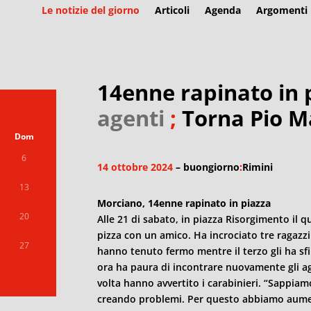
Le notizie del giorno
Articoli
Agenda
Argomenti
14enne rapinato in 
agenti
;
Torna Pio 
Dom
6
14 ottobre 2024
– buongiorno
:
Rimini
13
Morciano, 14enne rapinato in piazza
20
Alle 21 di sabato, in piazza Risorgimento il
pizza con un amico. Ha incrociato tre ragazzi
27
hanno tenuto fermo mentre il terzo gli ha sfila
ora ha paura di incontrare nuovamente gli agg
volta hanno avvertito i carabinieri. “Sappiam
creando problemi. Per questo abbiamo aumenta