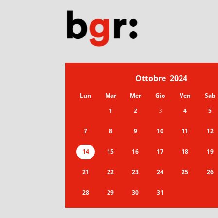
Ottobre
2024
Lun
Mar
Mer
Gio
Ven
Sab
1
2
3
4
5
7
8
9
10
11
12
14
15
16
17
18
19
21
22
23
24
25
26
28
29
30
31