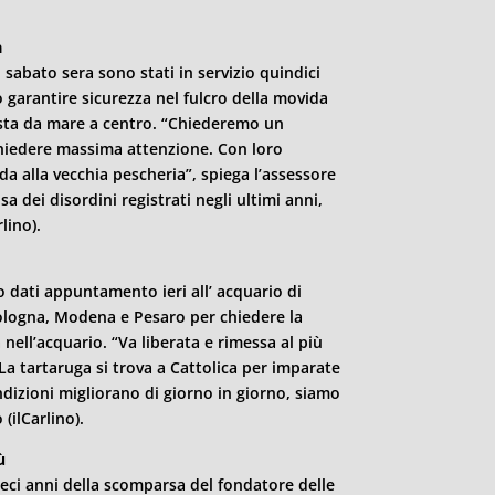
a
 sabato sera sono stati in servizio quindici
o garantire sicurezza nel fulcro della movida
sta da mare a centro. “Chiederemo un
 chiedere massima attenzione. Con loro
 alla vecchia pescheria”, spiega l’assessore
a dei disordini registrati negli ultimi anni,
rlino).
o dati appuntamento ieri all’ acquario di
Bologna, Modena e Pesaro per chiedere la
nell’acquario. “Va liberata e rimessa al più
 La tartaruga si trova a Cattolica per imparate
ndizioni migliorano di
giorno
in
giorno
, siamo
 (ilCarlino).
ù
ieci anni della scomparsa del fondatore delle