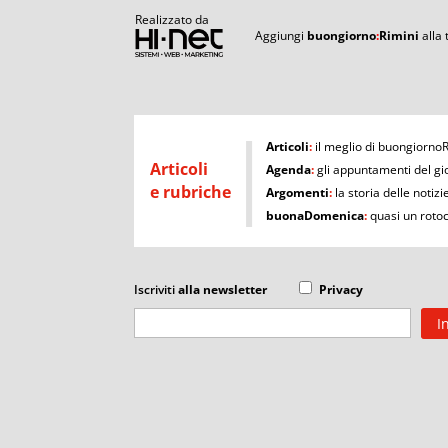
Realizzato da
Aggiungi
buongiorno
:
Rimini
alla
I
Articoli
:
il meglio di buongiorno
Articoli
Agenda
:
gli appuntamenti del gi
e rubriche
Argomenti
:
la storia delle notizi
buonaDomenica
:
quasi un roto
Iscriviti
alla newsletter
Privacy