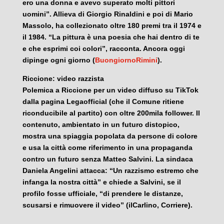
ero una donna e avevo superato molti pittori
uomini”. Allieva di Giorgio Rinaldini e poi di Mario
Massolo, ha collezionato oltre 180 premi tra il 1974 e
il 1984. “La pittura è una poesia che hai dentro di te
e che esprimi coi colori”, racconta. Ancora oggi
dipinge ogni giorno (
BuongiornoRimini
).
Riccione: video razzista
Polemica a Riccione per un video diffuso su TikTok
dalla pagina Legaofficial (che il Comune ritiene
riconducibile al partito) con oltre 200mila follower. Il
contenuto, ambientato in un futuro distopico,
mostra una spiaggia popolata da persone di colore
e usa la città come riferimento in una propaganda
contro un futuro senza Matteo Salvini. La sindaca
Daniela Angelini attacca: “Un razzismo estremo che
infanga la nostra città” e chiede a Salvini, se il
profilo fosse ufficiale, “di prendere le distanze,
scusarsi e rimuovere il video” (ilCarlino, Corriere).