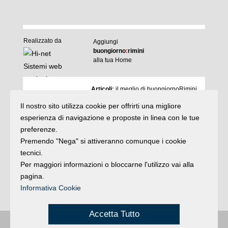
Realizzato da
Aggiungi
buongiorno
:
rimini
alla tua Home
I
Articoli
:
il meglio di buongiornoRimini
Agenda
:
gli appuntamenti del giorno
Il nostro sito utilizza cookie per offrirti una migliore
Articoli
Argomenti
:
la storia delle notizie
esperienza di navigazione e proposte in linea con le tue
e rubriche
preferenze.
buonaDomenica
:
quasi un rotocalco
Premendo "Nega" si attiveranno comunque i cookie
tecnici.
Per maggiori informazioni o bloccarne l'utilizzo vai alla
Iscriviti
alla newsletter
Privacy
pagina.
Informativa Cookie
Accetta Tutto