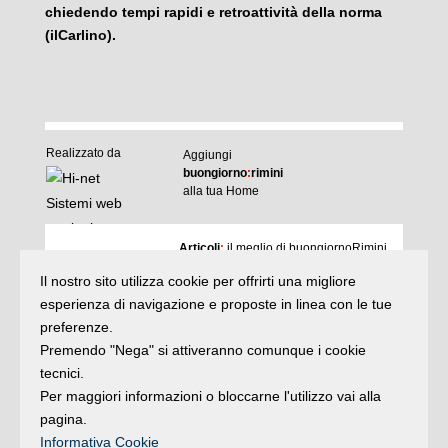
chiedendo tempi rapidi e retroattività della norma
(ilCarlino).
Realizzato da
Aggiungi
buongiorno
:
rimini
alla tua Home
I
Articoli
:
il meglio di buongiornoRimini
Agenda
:
gli appuntamenti del giorno
Il nostro sito utilizza cookie per offrirti una migliore
Articoli
Argomenti
:
la storia delle notizie
esperienza di navigazione e proposte in linea con le tue
e rubriche
preferenze.
buonaDomenica
:
quasi un rotocalco
Premendo "Nega" si attiveranno comunque i cookie
tecnici.
Per maggiori informazioni o bloccarne l'utilizzo vai alla
Iscriviti
alla newsletter
Privacy
pagina.
Informativa Cookie