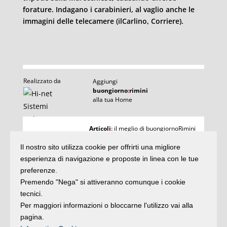
forature. Indagano i carabinieri, al vaglio anche le
immagini delle telecamere (ilCarlino, Corriere).
Realizzato da
Aggiungi
buongiorno
:
rimini
alla tua Home
I
Articoli
:
il meglio di buongiornoRimini
Agenda
:
gli appuntamenti del giorno
Articoli
Il nostro sito utilizza cookie per offrirti una migliore
Argomenti
:
la storia delle notizie
e rubriche
esperienza di navigazione e proposte in linea con le tue
buonaDomenica
:
preferenze.
quasi un rotocalco
Premendo "Nega" si attiveranno comunque i cookie
tecnici.
Per maggiori informazioni o bloccarne l'utilizzo vai alla
Iscriviti
alla newsletter
Privacy
pagina.