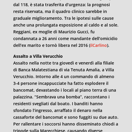
dal 118, è stata trasferita d’urgenza: la prognosi
resta riservata, ma il quadro clinico sarebbe in
graduale miglioramento. Tra le ipotesi sulle cause
anche una prolungata esposizione al caldo e al sole.
Reggiani, ex moglie di Maurizio Gucci, fu
condannata a 26 anni come mandante dell’omicidio
dell’ex marito e tornò libera nel 2016 (
ilCarlino
).
Assalto a Villa Verucchio
Assalto nella notte tra giovedì e venerdì alla filiale
di Banca Malatestiana di via Tenuta Amalia, a Villa
Verucchio. Intorno alle 4 un commando di almeno
3-4 persone incappucciate ha fatto esplodere il
bancomat, devastando i locali al piano terra di una
palazzina. “Sembrava una bomba”, raccontano i
residenti svegliati dal boato. I banditi hanno
sfondato l’ingresso, arraffato il denaro nella
cassaforte del bancomat e sono fuggiti su due auto.
Per rallentare i soccorsi hanno disseminato chiodi a
tripode sulla Marecchiese, causando diverse