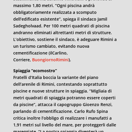
massimo 1,80 metri. “Ogni piscina andrà
obbligatoriamente realizzata a scomputo
dell’edificato esistente”, spiega il sindaco Jamil
Sadegholvaad. Per 100 metri quadrati di piscina
andranno eliminati altrettanti metri di strutture.
L’obiettivo, sostiene il sindaco, è adeguare Rimini a
un turismo cambiato, evitando nuova
cementificazione (ilCarlino,
Corriere,
BuongiornoRimini
).
Spiaggia “ecomostro”
Fratelli d’Italia boccia la variante del piano
dell’arenile di Rimini, contestando soprattutto
piscine e nuove strutture in spiaggia. “Migliaia di
metri quadrati di spiaggia potranno essere coperti
da piscine”, attacca il capogruppo Gioenzo Renzi,
parlando di cementificazione. Carlo Rufo Spina
critica inoltre l’obbligo di realizzare i manufatti a
1,91 metri sul livello del mare, per proteggerli dalle
mareggiate. “La nostra spiaggia diventerà un