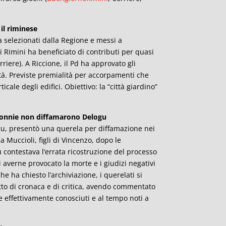
 il riminese
a selezionati dalla Regione e messi a
di
Rimini
ha beneficiato di contributi per quasi
rriere). A Riccione, il Pd ha approvato gli
ittà. Previste premialità per accorpamenti che
cale degli edifici. Obiettivo: la “città giardino”
 Ronnie non diffamarono Delogu
ogu, presentò una querela per diffamazione nei
 Muccioli, figli di Vincenzo, dopo le
u contestava l’errata ricostruzione del processo
i averne provocato la morte e i giudizi negativi
e ha chiesto l’archiviazione, i querelati si
tto di cronaca e di critica, avendo commentato
me effettivamente conosciuti e al tempo noti a