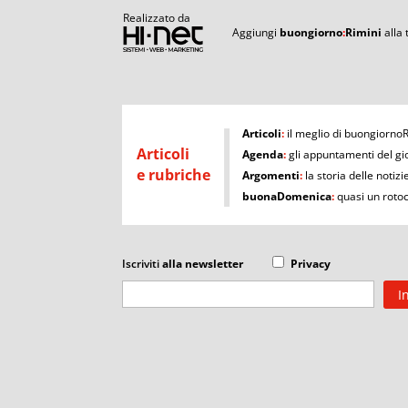
Realizzato da
Aggiungi
buongiorno
:
Rimini
alla
I
Articoli
:
il meglio di buongiorno
Articoli
Agenda
:
gli appuntamenti del gi
e rubriche
Argomenti
:
la storia delle notizi
buonaDomenica
:
quasi un roto
Iscriviti
alla newsletter
Privacy