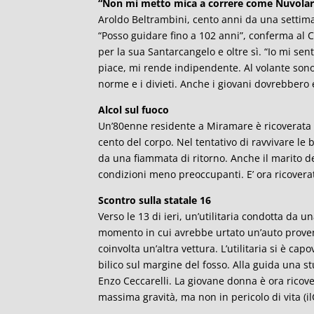
“Non mi metto mica a correre come Nuvolar
Aroldo Beltrambini, cento anni da una settim
“Posso guidare fino a 102 anni”, conferma al C
per la sua Santarcangelo e oltre sì. “Io mi sen
piace, mi rende indipendente. Al volante sono
norme e i divieti. Anche i giovani dovrebbero 
Alcol sul fuoco
Un’80enne residente a Miramare è ricoverata a
cento del corpo. Nel tentativo di ravvivare le b
da una fiammata di ritorno. Anche il marito d
condizioni meno preoccupanti. E’ ora ricovera
Scontro sulla statale 16
Verso le 13 di ieri, un’utilitaria condotta da
momento in cui avrebbe urtato un’auto proven
coinvolta un’altra vettura. L’utilitaria si è cap
bilico sul margine del fosso. Alla guida una stu
Enzo Ceccarelli. La giovane donna è ora ricove
massima gravità, ma non in pericolo di vita (il