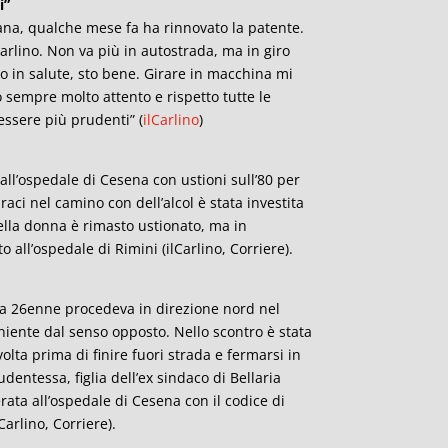
i”
ana, qualche mese fa ha rinnovato la patente.
arlino. Non va più in autostrada, ma in giro
to in salute, sto bene. Girare in macchina mi
 sempre molto attento e rispetto tutte le
essere più prudenti” (
ilCarlino
)
ll’ospedale di Cesena con ustioni sull’80 per
raci nel camino con dell’alcol è stata investita
ella donna è rimasto ustionato, ma in
to all’ospedale di
Rimini
(ilCarlino, Corriere).
 una 26enne procedeva in direzione nord nel
iente dal senso opposto. Nello scontro è stata
ovolta prima di finire fuori strada e fermarsi in
dentessa, figlia dell’ex sindaco di Bellaria
rata all’ospedale di Cesena con il codice di
Carlino, Corriere).