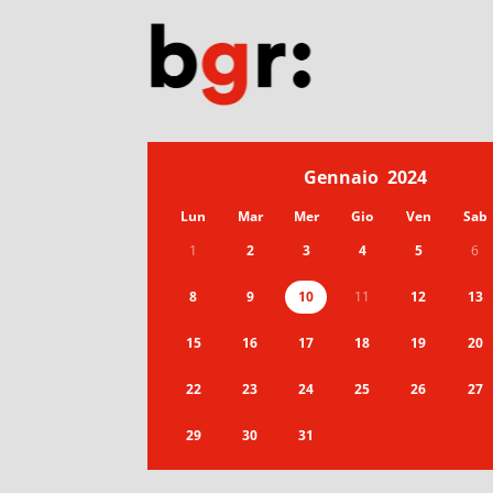
Gennaio
2024
Lun
Mar
Mer
Gio
Ven
Sab
1
2
3
4
5
6
8
9
10
11
12
13
15
16
17
18
19
20
22
23
24
25
26
27
29
30
31