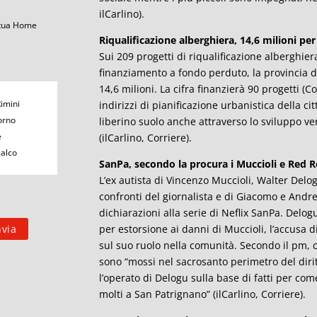
ilCarlino).
 tua Home
Riqualificazione alberghiera, 14,6 milioni per
Sui 209 progetti di riqualificazione alberghier
finanziamento a fondo perduto, la provincia 
14,6 milioni. La cifra finanzierà 90 progetti (Co
Rimini
indirizzi di pianificazione urbanistica della c
orno
liberino suolo anche attraverso lo sviluppo verti
e
(ilCarlino, Corriere).
calco
SanPa, secondo la procura i Muccioli e Red
L’ex autista di Vincenzo Muccioli, Walter Del
confronti del giornalista e di Giacomo e Andrea
dichiarazioni alla serie di Neflix SanPa. Delog
per estorsione ai danni di Muccioli, l’accusa d
sul suo ruolo nella comunità. Secondo il pm, ch
sono “mossi nel sacrosanto perimetro del diri
l’operato di Delogu sulla base di fatti per co
molti a San Patrignano” (ilCarlino, Corriere).