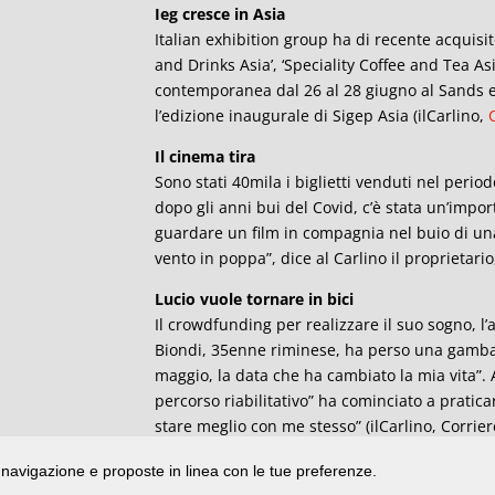
Ieg cresce in Asia
Italian exhibition group ha di recente acquisi
and Drinks Asia’, ‘Speciality Coffee and Tea Asi
contemporanea dal 26 al 28 giugno al Sands 
l’edizione inaugurale di Sigep Asia (ilCarlino,
Il cinema tira
Sono stati 40mila i biglietti venduti nel perio
dopo gli anni bui del Covid, c’è stata un’impo
guardare un film in compagnia nel buio di una
vento in poppa”, dice al Carlino il proprietari
Lucio vuole tornare in bici
Il crowdfunding per realizzare il suo sogno, l’
Biondi, 35enne riminese, ha perso una gamba i
maggio, la data che ha cambiato la mia vita”.
percorso riabilitativo” ha cominciato a pratica
stare meglio con me stesso” (ilCarlino, Corrier
di navigazione e proposte in linea con le tue preferenze.