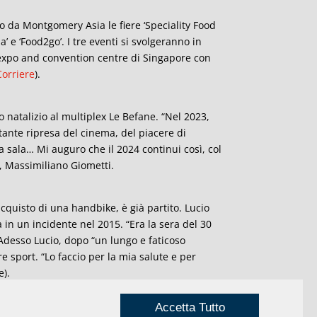
to da Montgomery Asia le fiere ‘Speciality Food
a’ e ‘Food2go’. I tre eventi si svolgeranno in
expo and convention centre di Singapore con
Corriere
).
do natalizio al multiplex Le Befane. “Nel 2023,
rtante ripresa del cinema, del piacere di
 sala… Mi auguro che il 2024 continui così, col
o, Massimiliano Giometti.
acquisto di una handbike, è già partito. Lucio
n un incidente nel 2015. “Era la sera del 30
 Adesso Lucio, dopo “un lungo e faticoso
re sport. “Lo faccio per la mia salute e per
e).
Accetta Tutto