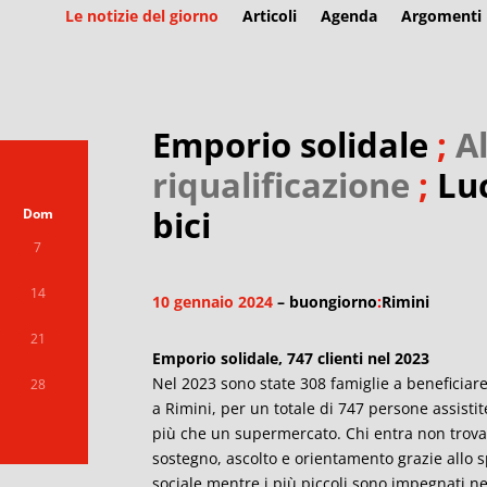
Le notizie del giorno
Articoli
Agenda
Argomenti
Emporio solidale
;
A
riqualificazione
;
Luc
bici
Dom
7
14
10 gennaio 2024
– buongiorno
:
Rimini
21
Emporio solidale, 747 clienti nel 2023
Nel 2023 sono state 308 famiglie a beneficiare
28
a
Rimini
, per un totale di 747 persone assisti
più che un supermercato. Chi entra non trova 
sostegno, ascolto e orientamento grazie allo sp
sociale mentre i più piccoli sono impegnati nel