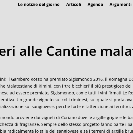
Le notizie del giorno
Articoli
Agenda
Argomenti
ieri alle Cantine mal
ini) Il Gambero Rosso ha premiato Sigismondo 2016, il Romagna DO
he Malatestiane di Rimini, con i ‘tre bicchieri’ il più prestigioso d
nese ad essere premiato, Sigismondo, come tutti i vini firmati Le 
erativa. Un grande vigneto sui colli riminesi, sul quale si porta a
ializzazione sul sangiovese, perché forte è l’attenzione ai territori,
smondo proviene dai vigneti di Coriano dove le argille grigie e le b
cchezza di fragranze. Sempre dello stesso progetto fanno parte i San
ia radicalmente lo stile del sangiovese e se i terreni di argille 