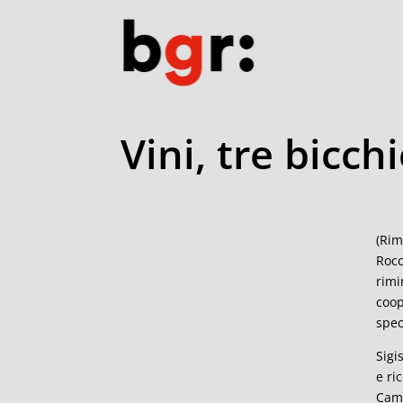
Vini, tre bicch
(Rim
Rocc
rimi
coop
spec
Sigi
e ri
Camb