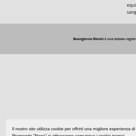
equi
sang
Buongiorno
:
Rimini
é una testata registr
Il nostro sito utilizza cookie per offrirti una migliore esperienza 
Premendo "Nega" si attiveranno comunque i cookie tecnici.