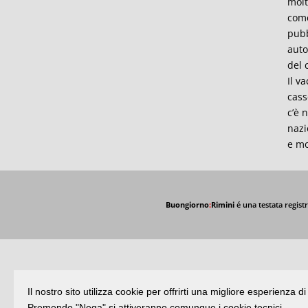
molt
come
pubb
auto
del 
Il v
cass
c’è 
nazi
e mo
Buongiorno
:
Rimini
é una testata registr
Il nostro sito utilizza cookie per offrirti una migliore esperienza 
Premendo "Nega" si attiveranno comunque i cookie tecnici.