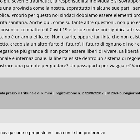
o più severi e traumatici, la responsabilità individuale si sovrappone
 una provincia come la nostra, soprattutto in alcune sue parti, se
lica. Proprio per questo noi sindaci dobbiamo essere elementi propo
rità sanitaria. Anche qui, come su tante altre questioni, non può es
consenso: combattere il Covid 19 e le sue mutazioni significa attrezz
accino è un’arma efficace. Non usarlo, oppure far finta che non esis
etto, credo sia un altro ‘furto di futuro’. Il futuro di ognuno di noi;
negazione più grande di non poter essere liberi di vivere. La libertà
onale e internazionale, la libertà esiste dentro un sistema di reg
strare una patente per guidare? Un passaporto per viaggiare? Vac
ata presso il Tribunale di Rimini
|
registrazione n. 2 /28/02/2012
|
© 2024 buongiorno
di navigazione e proposte in linea con le tue preferenze.