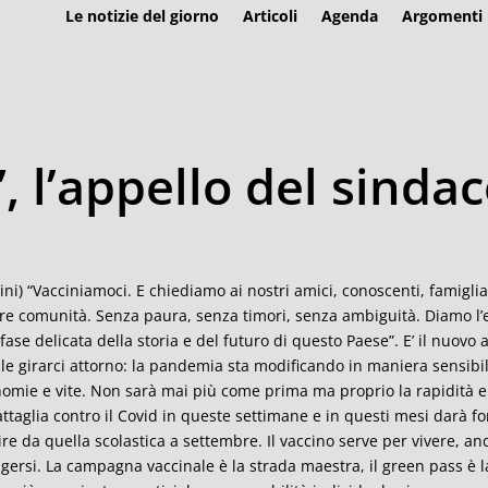
Le notizie del giorno
Articoli
Agenda
Argomenti
, l’appello del sinda
ini) “Vacciniamoci. E chiediamo ai nostri amici, conoscenti, famiglia
re comunità. Senza paura, senza timori, senza ambiguità. Diamo l’
fase delicata della storia e del futuro di questo Paese”. E’ il nuovo
ile girarci attorno: la pandemia sta modificando in maniera sensibi
omie e vite. Non sarà mai più come prima ma proprio la rapidità 
attaglia contro il Covid in queste settimane e in questi mesi darà for
ire da quella scolastica a settembre. Il vaccino serve per vivere, an
ngersi. La campagna vaccinale è la strada maestra, il green pass è 