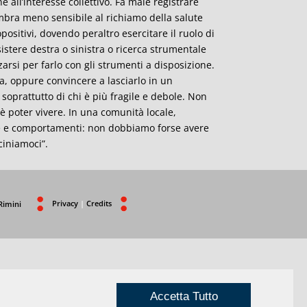
 all’interesse collettivo. Fa male registrare
mbra meno sensibile al richiamo della salute
sitivi, dovendo peraltro esercitare il ruolo di
istere destra o sinistra o ricerca strumentale
arsi per farlo con gli strumenti a disposizione.
ta, oppure convincere a lasciarlo in un
 e soprattutto di chi è più fragile e debole. Non
 è poter vivere. In una comunità locale,
ole e comportamenti: non dobbiamo forse avere
ciniamoci”.
Privacy
|
Credits
Rimini
Accetta Tutto