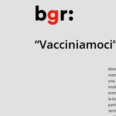
“Vacciniamoci”
(Rim
nost
una 
inut
econ
la b
part
stri