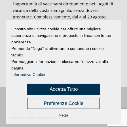
l’opportunità di vaccinarsi direttamente nei luoghi di
vacanza della costa romagnola, senza doversi
prenotare. Complessivamente, dal 4 al 29 agosto,
sono state 2.302 le dosi di vaccino anti-covid
Il nostro sito utilizza cookie per offrirti una migliore
somministrate in riviera nell’ambito del progetto: 941
esperienza di navigazione e proposte in linea con le tue
presso le due cliniche mobili che hanno fatto tappa
preferenze.
fissa a Rimini in Piazzale Fellini e a Marina di
Premendo "Nega" si attiveranno comunque i cookie
Ravenna, in Piazza Dora Markus, e 1361 a bordo del
tecnici.
camper itinerante in tour tra Cervia, Milano
Per maggiori informazioni o bloccarne l'utilizzo vai alla
Marittina, Pinarella, Riccione, San Mauro Mare
pagina.
Gatteo Mare, Cesenatico, Rimini, Bellaria e Misano
Informativa Cookie
Adriatico.
Accetta Tutto
Buongiorno
:
Rimini
é una testata registrata presso il Tribunale di Rimini
|
Preferenze Cookie
registrazione n. 2 /28/02/2012
|
© 2024 buongiornoRimini
Privacy
Credits
|
Nega
Powered by Hi-Cookie v.master-15076cf1