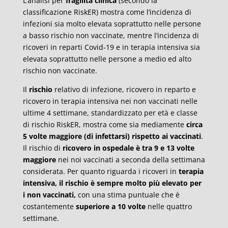
L’analisi per
fragilità clinica
(secondo la
classificazione RiskER) mostra come l’incidenza di
infezioni sia molto elevata soprattutto nelle persone
a basso rischio non vaccinate, mentre l’incidenza di
ricoveri in reparti Covid-19 e in terapia intensiva sia
elevata soprattutto nelle persone a medio ed alto
rischio non vaccinate.
Il
rischio
relativo di infezione, ricovero in reparto e
ricovero in terapia intensiva nei non vaccinati nelle
ultime 4 settimane, standardizzato per età e classe
di rischio RiskER, mostra come sia mediamente
circa
5 volte maggiore (di infettarsi) rispetto ai vaccinati
.
Il rischio di
ricovero in ospedale è tra 9 e 13 volte
maggiore
nei noi vaccinati a seconda della settimana
considerata. Per quanto riguarda i ricoveri in
terapia
intensiva, il rischio è sempre molto più elevato per
i non vaccinati,
con una stima puntuale che è
costantemente
superiore a 10 volte
nelle quattro
settimane.