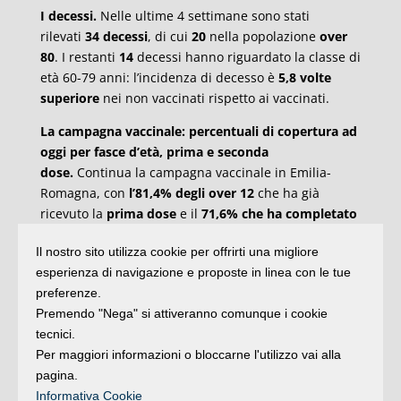
I decessi.
Nelle ultime 4 settimane sono stati
rilevati
34 decessi
, di cui
20
nella popolazione
over
80
. I restanti
14
decessi hanno riguardato la classe di
età 60-79 anni: l’incidenza di decesso è
5,8 volte
superiore
nei non vaccinati rispetto ai vaccinati.
La campagna vaccinale: percentuali di copertura ad
oggi per fasce d’età, prima e seconda
dose.
Continua la campagna vaccinale in Emilia-
Romagna, con
l’81,4% degli over 12
che ha già
ricevuto la
prima dose
e il
71,6% che ha completato
il ciclo
. In particolare, queste le percentuali di
Il nostro sito utilizza cookie per offrirti una migliore
copertura per fasce d’età:
12-19 anni
, prima dose
esperienza di navigazione e proposte in linea con le tue
62,8% e seconda dose 40%;
fascia 20-29
, prima dose
preferenze.
79,2% e seconda 56%;
30-39 anni
72,4% prima e
Premendo "Nega" si attiveranno comunque i cookie
55,8% seconda;
40-49 anni
74% e 63,9%;
50-59
tecnici.
anni
82,8% prima e 77,4% seconda;
60-69 anni
88,4%
Per maggiori informazioni o bloccarne l'utilizzo vai alla
prima e 86% seconda;
70-79 anni
92,6% prima e
pagina.
90,7% seconda;
over 80
: 99,3% prima dose e 97,4%
Informativa Cookie
seconda.