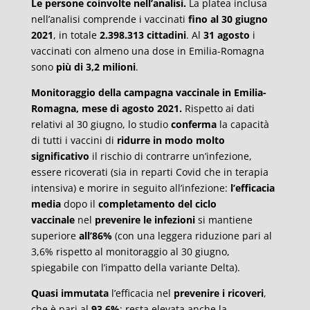
Le persone coinvolte nell’analisi.
La platea inclusa
nell’analisi comprende i vaccinati
fino al 30 giugno
2021
, in totale
2.398.313 cittadini
. Al
31 agosto
i
vaccinati con almeno una dose in Emilia-Romagna
sono
più di 3,2 milioni
.
Monitoraggio della campagna vaccinale in Emilia-
Romagna, mese di agosto 2021.
Rispetto ai dati
relativi al 30 giugno, lo studio
conferma
la capacità
di tutti i vaccini di
ridurre in modo molto
significativo
il rischio di contrarre un’infezione,
essere ricoverati (sia in reparti Covid che in terapia
intensiva) e morire in seguito all’infezione:
l’efficacia
media
dopo il
completamento del ciclo
vaccinale
nel
prevenire le infezioni
si mantiene
superiore
all’86%
(con una leggera riduzione pari al
3,6% rispetto al monitoraggio al 30 giugno,
spiegabile con l’impatto della variante Delta).
Quasi immutata
l’efficacia nel
prevenire i ricoveri
,
che è pari al
93,6%
; resta elevata anche la