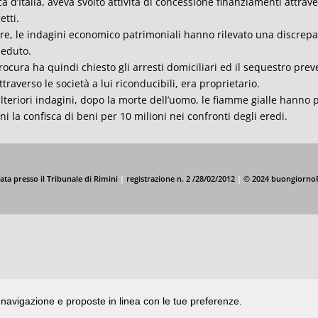
a d’Italia, aveva svolto attività di concessione finanziamenti attrav
etti.
tre, le indagini economico patrimoniali hanno rilevato una discrep
eduto.
rocura ha quindi chiesto gli arresti domiciliari ed il sequestro prev
ttraverso le società a lui riconducibili, era proprietario.
lteriori indagini, dopo la morte dell’uomo, le fiamme gialle hanno 
ni la confisca di beni per 10 milioni nei confronti degli eredi.
ata presso il Tribunale di Rimini
|
registrazione n. 2 /28/02/2012
|
© 2024 buongiorno
di navigazione e proposte in linea con le tue preferenze.