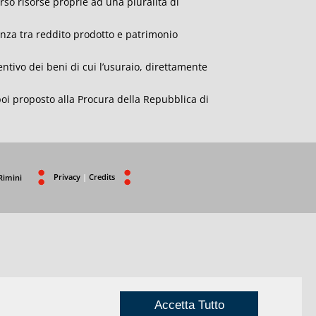
erso risorse proprie ad una pluralità di
anza tra reddito prodotto e patrimonio
entivo dei beni di cui l’usuraio, direttamente
poi proposto alla Procura della Repubblica di
Privacy
|
Credits
Rimini
Accetta Tutto