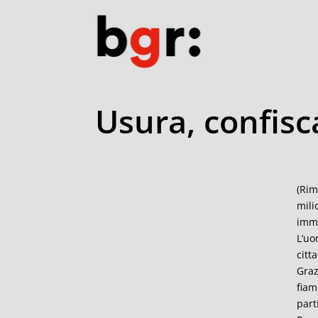
Usura, confisc
(Rim
mili
immo
L’uo
citt
Graz
fiam
part