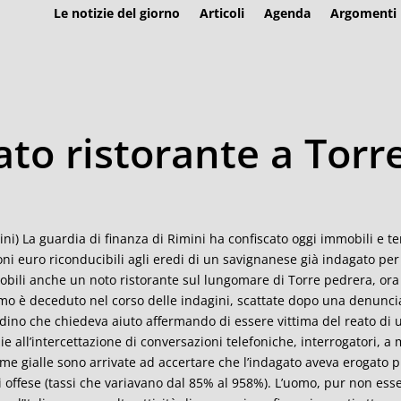
Le notizie del giorno
Articoli
Agenda
Argomenti
ato ristorante a Torr
ini) La guardia di finanza di Rimini ha confiscato oggi immobili e t
oni euro riconducibili agli eredi di un savignanese già indagato per 
bili anche un noto ristorante sul lungomare di Torre pedrera, ora i
mo è deceduto nel corso delle indagini, scattate dopo una denuncia 
adino che chiedeva aiuto affermando di essere vittima del reato di 
ie all’intercettazione di conversazioni telefoniche, interrogatori, a
me gialle sono arrivate ad accertare che l’indagato aveva erogato p
i offese (tassi che variavano dal 85% al 958%). L’uomo, pur non esse