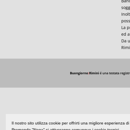
Banc
sogg
Inol
poss
La p
ed a
Da u
Rimi
Buongiorno
:
Rimini
é una testata registr
Il nostro sito utilizza cookie per offrirti una migliore esperienza 
Premendo "Nega" si attiveranno comunque i cookie tecnici.