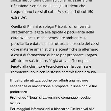
senza nascondere quelli su cui è necessaria una
riflessione. Sono quasi 5.000 gli studenti che
frequentano i corsi di cui 11% stranieri di cui 150
extra Ue”.
Quella di Rimini è, spiega Frisoni, “un’università
strettamente legata alla tipicità e peculiarità della
città. Wellness, moda benessere ambiente. La
peculiarità è data dalla struttura a intreccio dei corsi
dove materie umanistiche e scientifiche si alternano
a corsi di formazione di base per preparare i ragazzi
all’intrapresa”. Inoltre, “è già attivo il Tecnopolo
legato alla chimica e tecnologie per la cosmesi e
l’ambiente, dove con la stessa commissione era già
stato fatto un sopralluogo la primavera scorsa”.
Il nostro sito utilizza cookie per offrirti una migliore
esperienza di navigazione e proposte in linea con le tue
Un’eccellenza, quella di Unirimini, “che ho dichiarato
preferenze.
– ricorda Frisoni – essere fondamentale per la città.
Premendo "Nega" si attiveranno comunque i cookie
In quest’ottica dispiace constatare l’allontanamento
tecnici.
(di cui auspico un ripensamento) di alcune
Per maggiori informazioni o bloccarne l'utilizzo vai alla
amministrazioni comunali. Non per il contributo