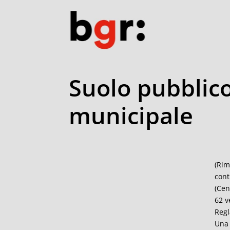
Suolo pubblico,
municipale
(Rim
cont
(Cen
62 v
Regl
Una 