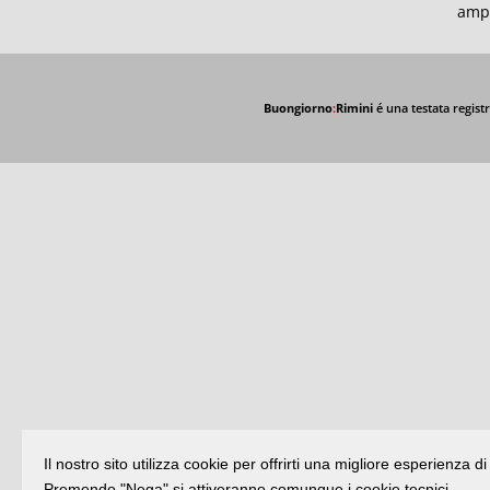
ampl
Buongiorno
:
Rimini
é una testata registr
Il nostro sito utilizza cookie per offrirti una migliore esperienza 
Premendo "Nega" si attiveranno comunque i cookie tecnici.