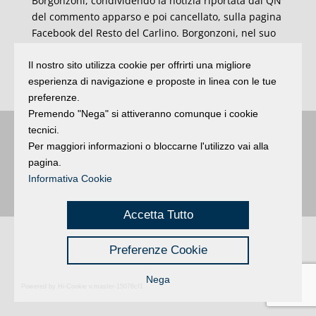
Borgonzoni, condividendo la notizia riportata dal QN
del commento apparso e poi cancellato, sulla pagina
Facebook del Resto del Carlino. Borgonzoni, nel suo
post di oggi ha detto di aspettarsi sul tema “una
presa di posizione dalla comunità islamica cittadina,
Il nostro sito utilizza cookie per offrirti una migliore
visto che la frequenta o la frequentava” (Ansa).
esperienza di navigazione e proposte in linea con le tue
preferenze.
Premendo "Nega" si attiveranno comunque i cookie
tecnici.
Buongiorno
:
Rimini
é una testata registrata presso il Tribunale di Rimini
|
Per maggiori informazioni o bloccarne l'utilizzo vai alla
registrazione n. 2 /28/02/2012
|
© 2024 buongiornoRimini
pagina.
Privacy
Credits
|
Informativa Cookie
Accetta Tutto
Preferenze Cookie
Nega
Powered by Hi-Cookie v.master-15076cf1