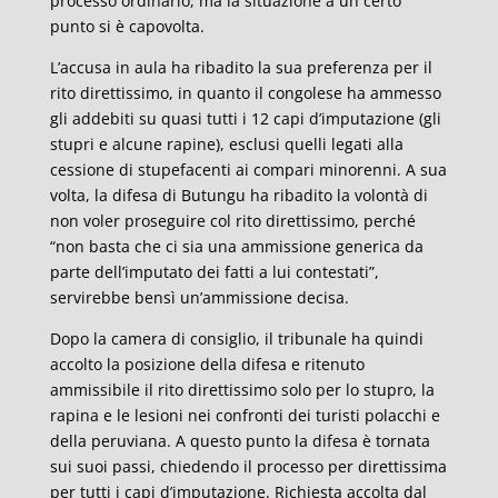
processo ordinario, ma la situazione a un certo
punto si è capovolta.
L’accusa in aula ha ribadito la sua preferenza per il
rito direttissimo, in quanto il congolese ha ammesso
gli addebiti su quasi tutti i 12 capi d’imputazione (gli
stupri e alcune rapine), esclusi quelli legati alla
cessione di stupefacenti ai compari minorenni. A sua
volta, la difesa di Butungu ha ribadito la volontà di
non voler proseguire col rito direttissimo, perché
“non basta che ci sia una ammissione generica da
parte dell’imputato dei fatti a lui contestati”,
servirebbe bensì un’ammissione decisa.
Dopo la camera di consiglio, il tribunale ha quindi
accolto la posizione della difesa e ritenuto
ammissibile il rito direttissimo solo per lo stupro, la
rapina e le lesioni nei confronti dei turisti polacchi e
della peruviana. A questo punto la difesa è tornata
sui suoi passi, chiedendo il processo per direttissima
per tutti i capi d’imputazione. Richiesta accolta dal