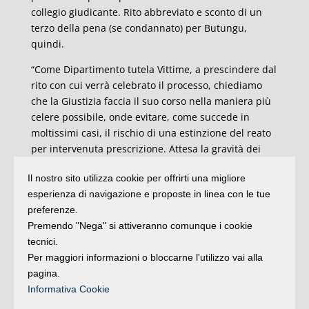
collegio giudicante. Rito abbreviato e sconto di un
terzo della pena (se condannato) per Butungu,
quindi.
“Come Dipartimento tutela Vittime, a prescindere dal
rito con cui verrà celebrato il processo, chiediamo
che la Giustizia faccia il suo corso nella maniera più
celere possibile, onde evitare, come succede in
moltissimi casi, il rischio di una estinzione del reato
per intervenuta prescrizione. Attesa la gravità dei
fatti contestati, confidiamo che agli autori di questo
Il nostro sito utilizza cookie per offrirti una migliore
crimine orrendo, venga comminata una pena
esperienza di navigazione e proposte in linea con le tue
adeguata, pena che, di contro, risulterebbe inflitta
preferenze.
invano, se, una volta divenuta irrevocabile la
Premendo "Nega" si attiveranno comunque i cookie
sentenza, non venisse effettivamente scontata dal
tecnici.
colpevole”, è la dichiarazione del Dipartimento tutela
Per maggiori informazioni o bloccarne l'utilizzo vai alla
vittime, rappresentato a Rimini da Beatriz Colombo, i
pagina.
cui attivisti hanno manifestato davanti al tribunale in
Informativa Cookie
occasione dell’udienza.