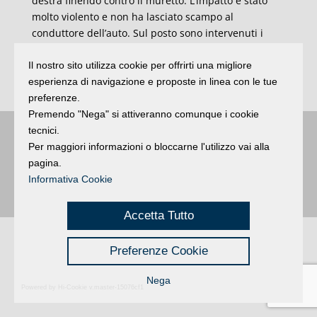
destra finendo contro il muretto. L’impatto è stato
molto violento e non ha lasciato scampo al
conduttore dell’auto. Sul posto sono intervenuti i
sanitari e i vigli del fuoco. Per molte ore il tratto di
strada è rimasto chiuso per permettere i rilievi,
Il nostro sito utilizza cookie per offrirti una migliore
congestionando il traffico quasi fino in città.
esperienza di navigazione e proposte in linea con le tue
preferenze.
Premendo "Nega" si attiveranno comunque i cookie
tecnici.
Buongiorno
:
Rimini
é una testata registrata presso il Tribunale di Rimini
|
Per maggiori informazioni o bloccarne l'utilizzo vai alla
registrazione n. 2 /28/02/2012
|
© 2024 buongiornoRimini
pagina.
Privacy
Credits
|
Informativa Cookie
Accetta Tutto
Preferenze Cookie
Nega
Powered by Hi-Cookie v.master-15076cf1