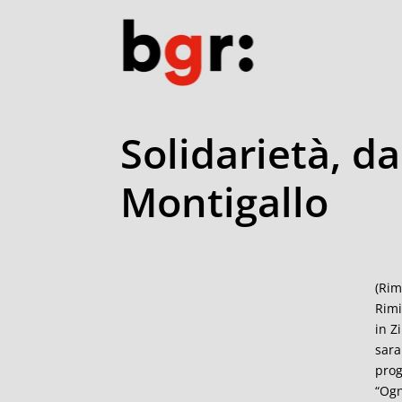
Solidarietà, d
Montigallo
(Rim
Rimi
in Z
sara
prog
“Ogn