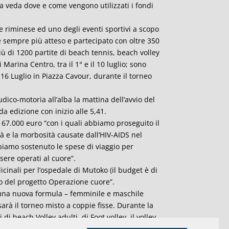
a veda dove e come vengono utilizzati i fondi
 riminese ed uno degli eventi sportivi a scopo
e sempre più atteso e partecipato con oltre 350
più di 1200 partite di beach tennis, beach volley
 Marina Centro, tra il 1° e il 10 luglio; sono
il 16 Luglio in Piazza Cavour, durante il torneo
ico-motoria all’alba la mattina dell’avvio del
a edizione con inizio alle 5,41.
di 67.000 euro “con i quali abbiamo proseguito il
tà e la morbosità causate dall’HIV-AIDS nel
biamo sostenuto le spese di viaggio per
sere operati al cuore”.
dicinali per l’ospedale di Mutoko (il budget è di
to del progetto Operazione cuore”.
n una nuova formula – femminile e maschile
 sarà il torneo misto a coppie fisse. Durante la
i beach Volley adulti, di Foot volley, il volley
o a sfidarsi già dal 7 luglio in avanti, per poi