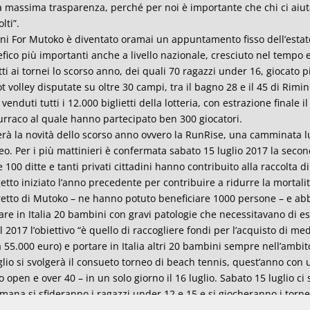
a massima trasparenza, perché per noi è importante che chi ci aiut
lti”.
ni For Mutoko è diventato oramai un appuntamento fisso dell’estate
fico più importanti anche a livello nazionale, cresciuto nel tempo 
itti ai tornei lo scorso anno, dei quali 70 ragazzi under 16, giocato 
ot volley disputate su oltre 30 campi, tra il bagno 28 e il 45 di Rimini
i venduti tutti i 12.000 biglietti della lotteria, con estrazione finale 
urraco al quale hanno partecipato ben 300 giocatori.
rà la novità dello scorso anno ovvero la RunRise, una camminata lud
eo. Per i più mattinieri è confermata sabato 15 luglio 2017 la second
e 100 ditte e tanti privati cittadini hanno contribuito alla raccolta 
etto iniziato l’anno precedente per contribuire a ridurre la mortali
retto di Mutoko – ne hanno potuto beneficiare 1000 persone – e ab
are in Italia 20 bambini con gravi patologie che necessitavano di es
il 2017 l’obiettivo “è quello di raccogliere fondi per l’acquisto di me
a 55.000 euro) e portare in Italia altri 20 bambini sempre nell’ambi
glio si svolgerà il consueto torneo di beach tennis, quest’anno co
lo open e over 40 – in un solo giorno il 16 luglio. Sabato 15 luglio ci
imana si sfideranno i ragazzi under 12 e 15 e si giocheranno i tornei d
ragazzi e il torneo di bocce in spiaggia. Tutte le categorie inizierann