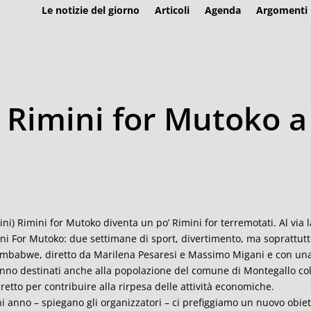
Le notizie del giorno
Articoli
Agenda
Argomenti
a Rimini for Mutoko a
ini) Rimini for Mutoko diventa un po’ Rimini for terremotati. Al via
ni For Mutoko: due settimane di sport, divertimento, ma soprattutto
imbabwe, diretto da Marilena Pesaresi e Massimo Migani e con una n
nno destinati anche alla popolazione del comune di Montegallo col
retto per contribuire alla rirpesa delle attività economiche.
i anno – spiegano gli organizzatori – ci prefiggiamo un nuovo obie