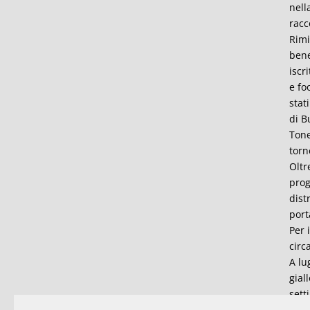
nell
racco
Rimi
bene
iscr
e fo
stat
di B
Tone
torn
Oltr
prog
dist
port
Per 
circ
A lu
gial
sett
per 