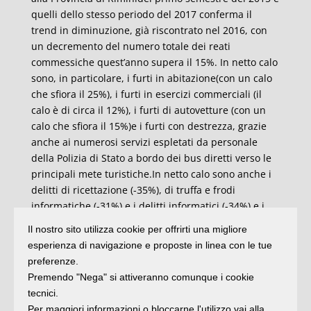
quelli dello stesso periodo del 2017 conferma il
trend in diminuzione, già riscontrato nel 2016, con
un decremento del numero totale dei reati
commessiche quest’anno supera il 15%. In netto calo
sono, in particolare, i furti in abitazione(con un calo
che sfiora il 25%), i furti in esercizi commerciali (il
calo è di circa il 12%), i furti di autovetture (con un
calo che sfiora il 15%)e i furti con destrezza, grazie
anche ai numerosi servizi espletati da personale
della Polizia di Stato a bordo dei bus diretti verso le
principali mete turistiche.In netto calo sono anche i
delitti di ricettazione (-35%), di truffa e frodi
informatiche (-31%) e i delitti informatici (-34%).e i
danneggiamenti, diminuiti di circal’85%.
Il nostro sito utilizza cookie per offrirti una migliore
esperienza di navigazione e proposte in linea con le tue
Se il numero delle persone tratte in arresto dalla
preferenze.
Polizia di Stato nel medesimo periodo è pressoché
Premendo "Nega" si attiveranno comunque i cookie
analogo, circa 150, è aumentato il numero delle
tecnici.
persone denunciate in stato di libertà (761), per cui è
Per maggiori informazioni o bloccarne l'utilizzo vai alla