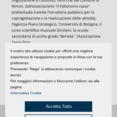
negoziazione è costituito, oltre che dal Comune di
Rimini, dall’associazione “Il Palloncino rosso”
(individuata tramite l’istruttoria pubblica per la
coprogettazione e la realizzazione delle attività),
l’Agenzia Piano Strategico, l’Università di Bologna, il
Liceo scientifico musicale Einstein, la scuola
secondaria di primo grado “Bertola”, l’Associazione
Team Bota.
Il nostro sito utilizza cookie per offrirti una migliore
L’obbiettivo è quello di utilizzare cultura, creatività e
esperienza di navigazione e proposte in linea con le tue
partecipazione come mezzo per contrastare le
preferenze.
disuguaglianze, favorire l’inclusione sociale e
Premendo "Nega" si attiveranno comunque i cookie
trasformare un bene dismesso in “bene comune”,
tecnici.
favorendo forme di riuso creative e la partecipazione
Per maggiori informazioni o bloccarne l'utilizzo vai alla
delle realtà del quartiere in cui è inserito. Un
pagina.
progetto “aperto” e plurale di cui a breve saranno
Informativa Cookie
rese note le attività e i primi eventi in programma.
Accetta Tutto
Buongiorno
:
Rimini
é una testata registrata presso il Tribunale di Rimini
|