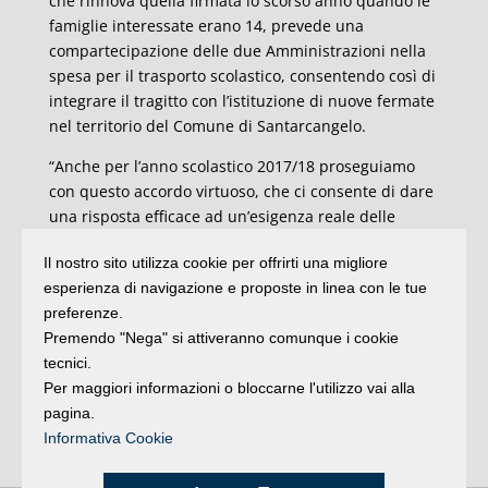
che rinnova quella firmata lo scorso anno quando le
famiglie interessate erano 14, prevede una
compartecipazione delle due Amministrazioni nella
spesa per il trasporto scolastico, consentendo così di
integrare il tragitto con l’istituzione di nuove fermate
nel territorio del Comune di Santarcangelo.
“Anche per l’anno scolastico 2017/18 proseguiamo
con questo accordo virtuoso, che ci consente di dare
una risposta efficace ad un’esigenza reale delle
famiglie del territorio – sottolinea l’assessore ai
Il nostro sito utilizza cookie per offrirti una migliore
servizi educativi del Comune di Rimini Mattia Morolli
esperienza di navigazione e proposte in linea con le tue
– Un’esigenza sempre più sentita, come testimonia
preferenze.
l’aumento del numero degli alunni interessati dalla
Premendo "Nega" si attiveranno comunque i cookie
convenzione messa in campo col Comune di
tecnici.
Santarcangelo. Abbiamo visto come la collaborazione
Per maggiori informazioni o bloccarne l'utilizzo vai alla
tra enti possa consentire di trovare soluzioni
pagina.
concrete alle richieste delle famiglie, una strada su
Informativa Cookie
cui dobbiamo e vogliamo proseguire”.