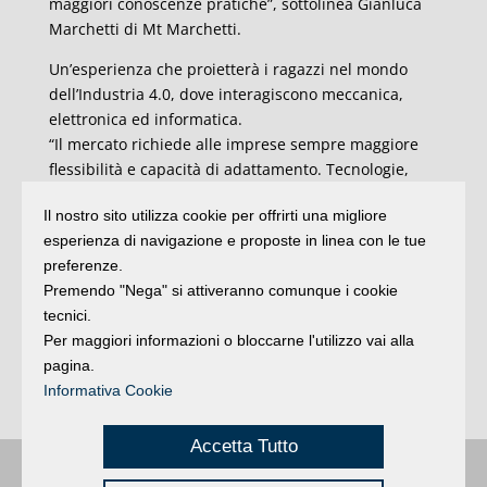
maggiori conoscenze pratiche”, sottolinea Gianluca
Marchetti di Mt Marchetti.
Un’esperienza che proietterà i ragazzi nel mondo
dell’Industria 4.0, dove interagiscono meccanica,
elettronica ed informatica.
“Il mercato richiede alle imprese sempre maggiore
flessibilità e capacità di adattamento. Tecnologie,
macchinari, materiali e normative sono in continua
Il nostro sito utilizza cookie per offrirti una migliore
evoluzione. Il mondo della scuola non sempre riesce
esperienza di navigazione e proposte in linea con le tue
ad adattarsi a questi stimoli esterni con la
preferenze.
necessaria rapidità, rendendo spesso ardua
Premendo "Nega" si attiveranno comunque i cookie
l’individuazione di quei Tecnici specializzati che
tecnici.
servono alle imprese. Il nostro desiderio è quello di
Per maggiori informazioni o bloccarne l'utilizzo vai alla
fare entrare i giovani in contatto con professionisti in
pagina.
un ambiente pienamente operativo”, conclude Pietro
Informativa Cookie
Donati di Universal pack.
Accetta Tutto
Buongiorno
:
Rimini
é una testata registrata presso il Tribunale di Rimini
|