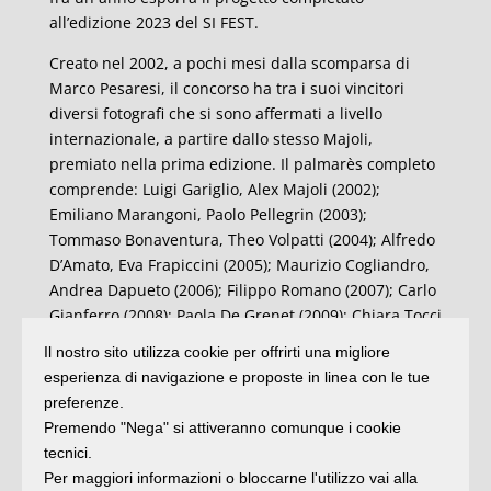
all’edizione 2023 del SI FEST.
Creato nel 2002, a pochi mesi dalla scomparsa di
Marco Pesaresi, il concorso ha tra i suoi vincitori
diversi fotografi che si sono affermati a livello
internazionale, a partire dallo stesso Majoli,
premiato nella prima edizione. Il palmarès completo
comprende: Luigi Gariglio, Alex Majoli (2002);
Emiliano Marangoni, Paolo Pellegrin (2003);
Tommaso Bonaventura, Theo Volpatti (2004); Alfredo
D’Amato, Eva Frapiccini (2005); Maurizio Cogliandro,
Andrea Dapueto (2006); Filippo Romano (2007); Carlo
Gianferro (2008); Paola De Grenet (2009); Chiara Tocci
(2010); Alessandro Imbriaco (2011); Giorgio Di Noto
Il nostro sito utilizza cookie per offrirti una migliore
(2012); Pietro Paolini (2013); Tommaso Tanini (2014);
esperienza di navigazione e proposte in linea con le tue
Julien Lombardi (2015); Martin Errichiello e Filippo
preferenze.
Menichetti (2016); Andrea & Magda (2017); Chiara
Premendo "Nega" si attiveranno comunque i cookie
Fossati (2018); Arianna Arcara e Claudio Majorana
tecnici.
(2019); Giulia Gatti (2020); Andrea De Franciscis
Per maggiori informazioni o bloccarne l'utilizzo vai alla