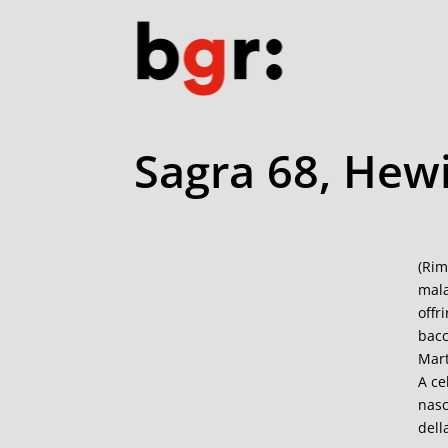
Sagra 68, Hew
(Rim
mala
offr
bacc
Mart
A ce
nasc
dell