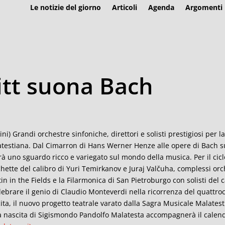
Le notizie del giorno
Articoli
Agenda
Argomenti
itt suona Bach
ini) Grandi orchestre sinfoniche, direttori e solisti prestigiosi per
testiana. Dal Cimarron di Hans Werner Henze alle opere di Bach su
irà uno sguardo ricco e variegato sul mondo della musica. Per il cic
hette del calibro di Yuri Temirkanov e Juraj Valčuha, complessi orc
in in the Fields e la Filarmonica di San Pietroburgo con solisti del 
lebrare il genio di Claudio Monteverdi nella ricorrenza del quattr
ita, il nuovo progetto teatrale varato dalla Sagra Musicale Malate
a nascita di Sigismondo Pandolfo Malatesta accompagnerà il calend