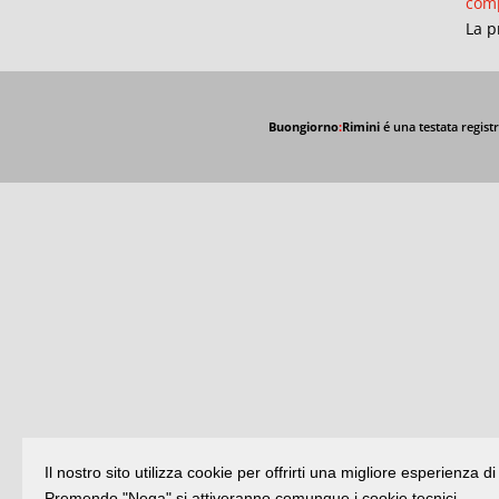
comp
La p
Buongiorno
:
Rimini
é una testata registr
Il nostro sito utilizza cookie per offrirti una migliore esperienza 
Premendo "Nega" si attiveranno comunque i cookie tecnici.