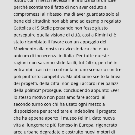
futuro con i mezzi necessari e la sfida sarà difficile
perché scontiamo il fatto di non aver ceduto a
compromessi al ribasso, ma di aver guardato solo al
bene dei cittadini: non abbiamo ad esempio regalato
Cattolica ai 5 Stelle pensando non fosse giusto
perseguire quella visione di città, così a Rimini ci è
stato ricambiato il favore con un appoggio del
Movimento alla nostra ex vicesindaca che è un
unicum di incoerenza in Italia. Per tutte queste
ragioni non saranno sfide facili, tutt’altro, perché in
entrambi i casi ci si confronta in uno scenario con tre
poli piuttosto competitivi. Ma abbiamo scelto la linea
dei progetti, della città, non degli accordi nei palazzi
della politica” prosegue, concludendo appunto: «Per
lo stesso motivo non possiamo fare accordi al
secondo turno con chi ha usato ogni mezzo a
disposizione per screditare e indebolire il progetto
che ha appena aperto il museo Fellini, dato nuova
vita al lungomare più famoso in Europa, rigenerato
aree urbane degradate e costruito nuovi motori di