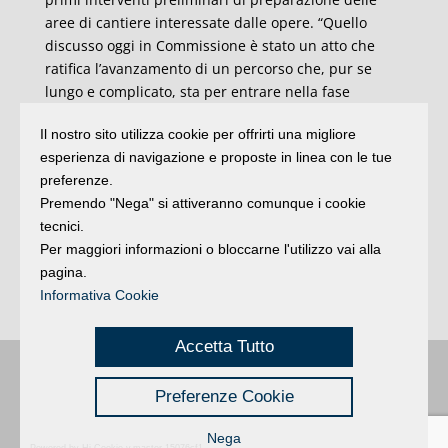
aree di cantiere interessate dalle opere. “Quello
discusso oggi in Commissione è stato un atto che
ratifica l’avanzamento di un percorso che, pur se
lungo e complicato, sta per entrare nella fase
decisiva – sottolinea l’assessore alla pianificazione
Il nostro sito utilizza cookie per offrirti una migliore
del territorio Roberta Frisoni – La progettazione
esperienza di navigazione e proposte in linea con le tue
esecutiva è praticamente completata e dopo le
preferenze.
ultime verifiche da parte dei nostri uffici e il via
Premendo "Nega" si attiveranno comunque i cookie
libera dal Ministero sarà possibile passare dalle
tecnici.
carte ai cantieri. Confidiamo che ciò possa avvenire
Per maggiori informazioni o bloccarne l'utilizzo vai alla
in tempi celeri, in modo da poter finalmente vedere
pagina.
l’avvio di opere strategiche per la viabilità dell’intero
Informativa Cookie
territorio”.
Accetta Tutto
Buongiorno
:
Rimini
é una testata registrata presso il Tribunale di Rimini
|
Preferenze Cookie
registrazione n. 2 /28/02/2012
|
© 2024 buongiornoRimini
Privacy
Credits
|
Nega