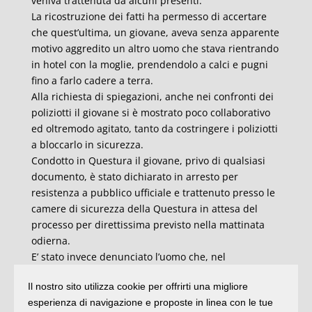
veniva trattenuta da alcuni presenti.
La ricostruzione dei fatti ha permesso di accertare
che quest’ultima, un giovane, aveva senza apparente
motivo aggredito un altro uomo che stava rientrando
in hotel con la moglie, prendendolo a calci e pugni
fino a farlo cadere a terra.
Alla richiesta di spiegazioni, anche nei confronti dei
poliziotti il giovane si è mostrato poco collaborativo
ed oltremodo agitato, tanto da costringere i poliziotti
a bloccarlo in sicurezza.
Condotto in Questura il giovane, privo di qualsiasi
documento, è stato dichiarato in arresto per
resistenza a pubblico ufficiale e trattenuto presso le
camere di sicurezza della Questura in attesa del
processo per direttissima previsto nella mattinata
odierna.
E’ stato invece denunciato l’uomo che, nel
pomeriggio di ieri, ha molestato pubblico e
Il nostro sito utilizza cookie per offrirti una migliore
commesse di una pasticceria in via Pansini,
esperienza di navigazione e proposte in linea con le tue
mostrando loro anche un coltello, rinvenuto dagli