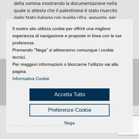
della somma mostrando la documentazione nella
quale si attesta che il palestinese è stato risarcito
dallo Stato italiano con quella cifra, appunto, per
ingiusta detenzione. Comparso questa mattina
Il nostro sito utilizza cookie per offrirti una migliore
davanti al giudice del tribunale di Rimini per il
esperienza di navigazione e proposte in linea con le tue
processo per direttissima è stato rimesso in libertà
preferenze.
con l’obbligo di firma (Ansa).
Premendo "Nega" si attiveranno comunque i cookie
tecnici.
Per maggiori informazioni o bloccarne l'utilizzo vai alla
pagina.
Buongiorno
:
Rimini
é una testata registrata presso il Tribunale di Rimini
|
registrazione n. 2 /28/02/2012
|
© 2024 buongiornoRimini
Informativa Cookie
Privacy
Credits
|
Accetta Tutto
Preferenze Cookie
Nega
Powered by Hi-Cookie v.master-15076cf1