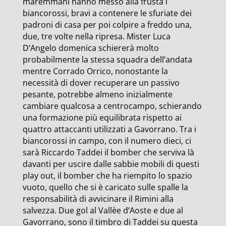
maremmani hanno messo alla frusta i
biancorossi, bravi a contenere le sfuriate dei
padroni di casa per poi colpire a freddo una,
due, tre volte nella ripresa. Mister Luca
D’Angelo domenica schiererà molto
probabilmente la stessa squadra dell’andata
mentre Corrado Orrico, nonostante la
necessità di dover recuperare un passivo
pesante, potrebbe almeno inizialmente
cambiare qualcosa a centrocampo, schierando
una formazione più equilibrata rispetto ai
quattro attaccanti utilizzati a Gavorrano. Tra i
biancorossi in campo, con il numero dieci, ci
sarà Riccardo Taddei il bomber che serviva là
davanti per uscire dalle sabbie mobili di questi
play out, il bomber che ha riempito lo spazio
vuoto, quello che si è caricato sulle spalle la
responsabilità di avvicinare il Rimini alla
salvezza. Due gol al Vallèe d’Aoste e due al
Gavorrano, sono il timbro di Taddei su questa