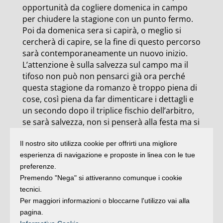
opportunità da cogliere domenica in campo
per chiudere la stagione con un punto fermo.
Poi da domenica sera si capirà, o meglio si
cercherà di capire, se la fine di questo percorso
sarà contemporaneamente un nuovo inizio.
L’attenzione è sulla salvezza sul campo ma il
tifoso non può non pensarci già ora perché
questa stagione da romanzo è troppo piena di
cose, così piena da far dimenticare i dettagli e
un secondo dopo il triplice fischio dell’arbitro,
se sarà salvezza, non si penserà alla festa ma si
andrà al bersaglio grosso. La domanda sotto la
Il nostro sito utilizza cookie per offrirti una migliore
superficie, la domanda sospesa in attesa della
esperienza di navigazione e proposte in linea con le tue
salvezza sul campo, quella che fa avanti e
preferenze.
indietro tra mondo reale e virtuale è solo una:
Premendo "Nega" si attiveranno comunque i cookie
“Adesso cosa succederà?” Difficile dirlo, perché
tecnici.
il bomber che servirebbe là davanti in società,
Per maggiori informazioni o bloccarne l'utilizzo vai alla
ancora in campo non si vede. Qualcuno si sta
pagina.
scaldando ma non tutti sono bomber però.