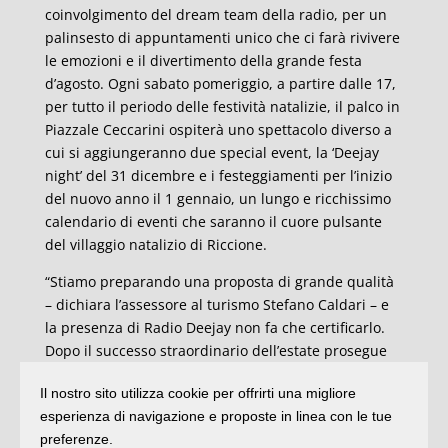
coinvolgimento del dream team della radio, per un
palinsesto di appuntamenti unico che ci farà rivivere
le emozioni e il divertimento della grande festa
d’agosto. Ogni sabato pomeriggio, a partire dalle 17,
per tutto il periodo delle festività natalizie, il palco in
Piazzale Ceccarini ospiterà uno spettacolo diverso a
cui si aggiungeranno due special event, la ‘Deejay
night’ del 31 dicembre e i festeggiamenti per l’inizio
del nuovo anno il 1 gennaio, un lungo e ricchissimo
calendario di eventi che saranno il cuore pulsante
del villaggio natalizio di Riccione.
“Stiamo preparando una proposta di grande qualità
– dichiara l’assessore al turismo Stefano Caldari – e
la presenza di Radio Deejay non fa che certificarlo.
Dopo il successo straordinario dell’estate prosegue
una collaborazione viva ed entusiasmante che non si
Il nostro sito utilizza cookie per offrirti una migliore
esaurisce a fine stagione ma ci accompagna tutto
esperienza di navigazione e proposte in linea con le tue
l’anno contribuendo al disegno di città che vogliamo
preferenze.
raccontare. ‘Deejay on ice’ va ad arricchire un