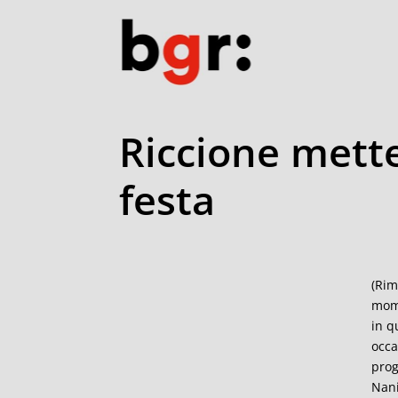
Riccione mette 
festa
(Rim
mome
in q
occa
prog
Nani