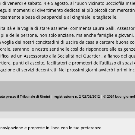
 di venerdì e sabato, 4 e 5 agosto, al “Buon Vicinato Bocciofila Ins
eguiti momenti di divertimento dedicati ai più piccoli con mercati
rosamente a base di pappardelle al cinghiale, e tagliatelle.
vitalità e la voglia di stare assieme- commenta Laura Galli, Assessor
pi e delle persone, non solo anziane, ma anche famiglie e giovani, c
a voglia dei nostri concittadini di uscire da casa a cercare buona 
torale, saranno le nostre sentinelle così da rispondere alle esigenze
ifico, ad un Assessorato alla Socialità nei Quartieri, a fianco del qua
tiere, punti di ascolto, facilitatori e promotori dell’utilizzo di spaz
ogazione di servizi decentrati. Nei prossimi giorni avvierò i primi inc
ata presso il Tribunale di Rimini
|
registrazione n. 2 /28/02/2012
|
© 2024 buongiorno
di navigazione e proposte in linea con le tue preferenze.