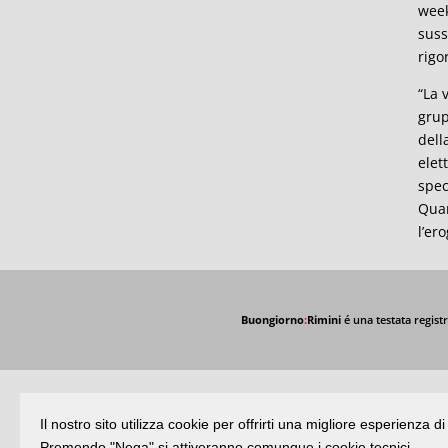
week
suss
rigo
“La 
grup
dell
elet
spec
Quar
l’er
Buongiorno
:
Rimini
é una testata registr
Il nostro sito utilizza cookie per offrirti una migliore esperienza 
Premendo "Nega" si attiveranno comunque i cookie tecnici.