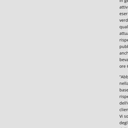
In g
atti
eser
verd
qual
attu
risp
pubb
anch
beva
ore 
“Abb
nell
base
risp
dell
clie
Vi s
degl