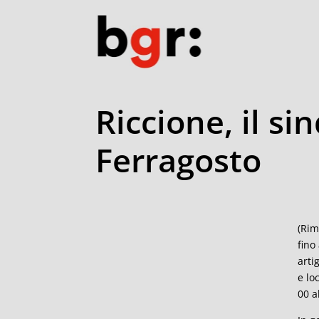
Riccione, il si
Ferragosto
(Rim
fino
arti
e lo
00 a