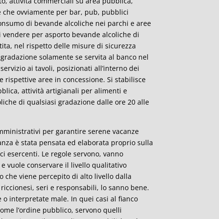
to, attività commerciali su area pubblica,
tre che ovviamente per bar, pub, pubblici
i consumo di bevande alcoliche nei parchi e aree
i di vendere per asporto bevande alcoliche di
ta, nel rispetto delle misure di sicurezza
 gradazione solamente se servita al banco nel
vizio ai tavoli, posizionati all’interno dei
 rispettive aree in concessione. Si stabilisce
blica, attività artigianali per alimenti e
iche di qualsiasi gradazione dalle ore 20 alle
mministrativi per garantire serene vacanze
nanza è stata pensata ed elaborata proprio sulla
lici esercenti. Le regole servono, vanno
e vuole conservare il livello qualitativo
co che viene percepito di alto livello dalla
riccionesi, seri e responsabili, lo sanno bene.
e o interpretate male. In quei casi al fianco
come l’ordine pubblico, servono quelli