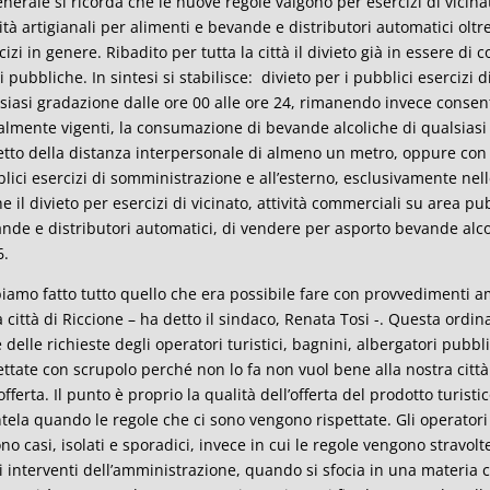
enerale si ricorda che le nuove regole valgono per esercizi di vicina
vità artigianali per alimenti e bevande e distributori automatici ol
cizi in genere. Ribadito per tutta la città il divieto già in essere d
i pubbliche. In sintesi si stabilisce: divieto per i pubblici eserciz
siasi gradazione dalle ore 00 alle ore 24, rimanendo invece consenti
almente vigenti, la consumazione di bevande alcoliche di qualsiasi
etto della distanza interpersonale di almeno un metro, oppure con ser
lici esercizi di somministrazione e all’esterno, esclusivamente nelle
e il divieto per esercizi di vicinato, attività commerciali su area pub
nde e distributori automatici, di vendere per asporto bevande alcol
6.
iamo fatto tutto quello che era possibile fare con provvedimenti a
a città di Riccione – ha detto il sindaco, Renata Tosi -. Questa ordi
 delle richieste degli operatori turistici, bagnini, albergatori pubb
ettate con scrupolo perché non lo fa non vuol bene alla nostra città 
’offerta. Il punto è proprio la qualità dell’offerta del prodotto turisti
ntela quando le regole che ci sono vengono rispettate. Gli operatori 
ono casi, isolati e sporadici, invece in cui le regole vengono stravolt
i interventi dell’amministrazione, quando si sfocia in una materia 