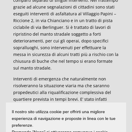
comparti separati di singoli interventi. Nel frattempo
grazie ad alcune segnalazioni di cittadini sono stati
eseguiti interventi di asfaltatura al Villaggio Papini –
Riccione 2, in via Chianciano e in un tratto di pista
ciclabile di via Berlinguer. Si è trattato di lavori di
ripristino del manto stradale soggetto a forti
deterioramenti, per cui gli operai, dopo specifici
sopralluoghi, sono intervenuti per effettuare la
messa in sicurezza di alcuni tratti più a rischio con la
chiusura di buche che nel tempo si erano formate
sul manto stradale.
Interventi di emergenza che naturalmente non
risolveranno la situazione viaria ma che saranno
propedeutici alla riqualificazione complessiva del
quartiere prevista in tempi brevi. E’ stato infatti
stilato un cronoprogramma che prevede entro la fine
Il nostro sito utilizza cookie per offrirti una migliore
dell’anno la partenza dei lavori in vari quartieri. La
esperienza di navigazione e proposte in linea con le tue
prima zona, Via Tagliamento entro settembre, poi via
preferenze.
Finale Ligure, viale Bologna, Cortemaggiore, via