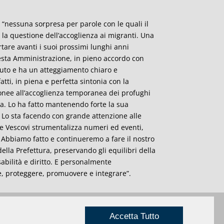
 “nessuna sorpresa per parole con le quali il
la questione dell’accoglienza ai migranti. Una
tare avanti i suoi prossimi lunghi anni
uesta Amministrazione, in pieno accordo con
uto e ha un atteggiamento chiaro e
atti, in piena e perfetta sintonia con la
idonee all’accoglienza temporanea dei profughi
ia. Lo ha fatto mantenendo forte la sua
à. Lo sta facendo con grande attenzione alle
iere Vescovi strumentalizza numeri ed eventi,
 Abbiamo fatto e continueremo a fare il nostro
ella Prefettura, preservando gli equilibri della
abilità e diritto. E personalmente
e, proteggere, promuovere e integrare”.
Accetta Tutto
Privacy
|
Credits
Rimini