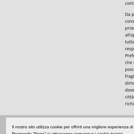
cont
Da p
cons
prov
all’
tutt
resp
Pref
che 
posi
frag
dimo
dove
citt
rich
Il nostro sito utilizza cookie per offrirti una migliore esperienza 
Buongiorno
:
Rimini
é una testata registr
Premendo "Nega" si attiveranno comunque i cookie tecnici.