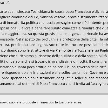
rario”.
arte sua il sindaco Tosi chiama in causa papa Francesco e dichiara
igliere comunale del Pd, Sabrina Vescovi, prova a strumentalizzare 
a di immaturità politica che lascia presagire come il Pd intende por
opposizione. E allora è bene fare subito chiarezza e ribadire che q
a la maggioranza, su questa gravissima emergenza nazionale ha av
onsabile. Nel rispetto dei profughi e a protezione della città. Ha inf
ettura, predisposto ed organizzato tutte le strutture possibili ed 
ricordiamo sono le strutture di via Piemonte via Toscana e via Pugl
zione che si richiama al rispetto dell’equilibrio e della sostenibilit
ilità di persone che si trovano in grandissime difficoltà. Il consigl
strando quanta poca attitudine ha con il buon governo della città.
re rispondendo alle indicazioni e alle sollecitazioni del Governo e d
à, predisponendo piani e strumenti adeguati e solleciti, con respons
iamandomi ai dettami di Papa Francesco che ci invita ad “accoglier
di navigazione e proposte in linea con le tue preferenze.
ata presso il Tribunale di Rimini
|
registrazione n. 2 /28/02/2012
|
© 2024 buongiorno