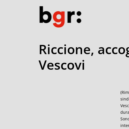
Riccione, accog
Vescovi
(Rim
sind
Vesc
dura
Sono
inte