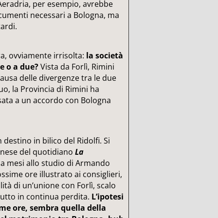
 Aeradria, per esempio, avrebbe
documenti necessari a Bologna, ma
ardi.
a, ovviamente irrisolta:
la società
re o a due?
Vista da Forlì, Rimini
causa delle divergenze tra le due
uo, la Provincia di Rimini ha
ssata a un accordo con Bologna
destino in bilico del Ridolfi. Si
ognese del quotidiano
La
 da mesi allo studio di Armando
ssime ore illustrato ai consiglieri,
ità di un’unione con Forlì, scalo
tutto in continua perdita.
L’ipotesi
ime ore, sembra quella della