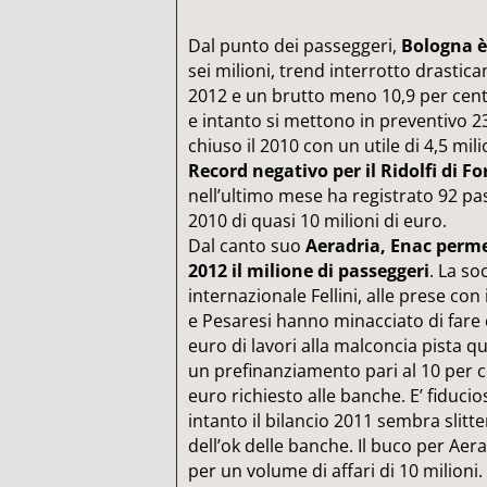
Dal punto dei passeggeri,
Bologna è
sei milioni, trend interrotto drasti
2012 e un brutto meno 10,9 per cen
e intanto si mettono in preventivo 23m
chiuso il 2010 con un utile di 4,5 mili
Record negativo per il Ridolfi di For
nell’ultimo mese ha registrato 92 pa
2010 di quasi 10 milioni di euro.
Dal canto suo
Aeradria, Enac perme
2012 il milione di passeggeri
. La so
internazionale Fellini, alle prese con
e Pesaresi hanno minacciato di fare 
euro di lavori alla malconcia pista q
un prefinanziamento pari al 10 per c
euro richiesto alle banche. E’ fiducio
intanto il bilancio 2011 sembra slitt
dell’ok delle banche. Il buco per Aera
per un volume di affari di 10 milioni.