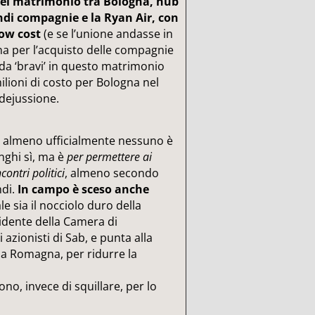
del matrimonio tra Bologna, hub
ndi compagnie e la Ryan Air, con
low cost
(e se l’unione andasse in
a per l’acquisto delle compagnie
 da ‘bravi’ in questo matrimonio
ilioni di costo per Bologna nel
idejussione.
: almeno ufficialmente nessuno è
unghi sì, ma è
per permettere ai
contri politici
, almeno secondo
ndi.
In campo è sceso anche
e sia il nocciolo duro della
idente della Camera di
azionisti di Sab, e punta alla
lia Romagna, per ridurre la
gono, invece di squillare, per lo