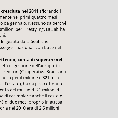
 cresciuta nel 2011
sfiorando i
camente nei primi quattro mesi
to da gennaio. Nessuno sa perché
ilioni per il restyling. La Sab ha
oni.
lì
, gestito dalla Seaf, che
sseggeri nazionali con buco nel
ttendo, conta di superare nel
cietà di gestione dell’aeroporto
 i creditori (Cooperativa Braccianti
causa per il milione e 321 mila
uest’estate), ha da poco ottenuto
ento del mutuo di 21 milioni di
sa di racimolare anche il resto e
erà di due mesi proprio in attesa
dria nel 2010 era di 2,6 milioni,