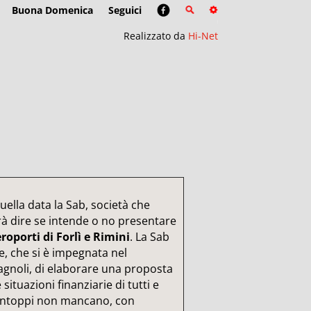
Buona Domenica
Seguici
Realizzato da
Hi-Net
quella data la Sab, società che
rà dire se intende o no presentare
roporti di Forlì e Rimini
. La Sab
ne, che si è impegnata nel
magnoli, di elaborare una proposta
 situazioni finanziarie di tutti e
gli intoppi non mancano, con