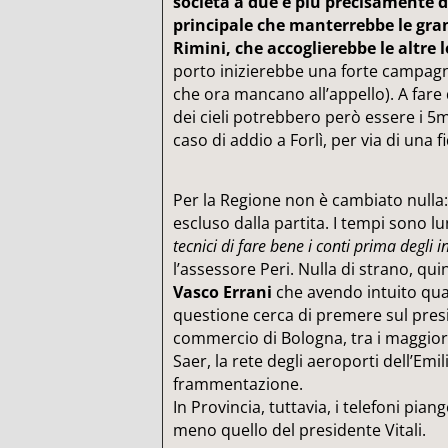
società a due e più precisamente 
principale che manterrebbe le gra
Rimini, che accoglierebbe le altre 
porto inizierebbe una forte campagn
che ora mancano all’appello). A fare
dei cieli potrebbero però essere i 5m
caso di addio a Forlì, per via di una f
Per la Regione non è cambiato nulla
escluso dalla partita. I tempi sono l
tecnici di fare bene i conti prima degli in
l’assessore Peri. Nulla di strano, qui
Vasco Errani
che avendo intuito qual
questione cerca di premere sul pres
commercio di Bologna, tra i maggiori 
Saer, la rete degli aeroporti dell’Emi
frammentazione.
In Provincia, tuttavia, i telefoni pian
meno quello del presidente Vitali.