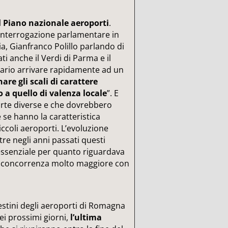
l
Piano nazionale aeroporti
.
 interrogazione parlamentare in
a, Gianfranco Polillo parlando di
ti anche il Verdi di Parma e il
ssario arrivare rapidamente ad un
nare gli scali di carattere
 a quello di valenza locale
”. E
parte diverse e che dovrebbero
se hanno la caratteristica
ccoli aeroporti. L’evoluzione
tre negli anni passati questi
 essenziale per quanto riguardava
na concorrenza molto maggiore con
destini degli aeroporti di Romagna
nei prossimi giorni,
l’ultima