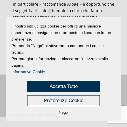
In particolare – raccomanda Arpae – è opportuno che
i soggetti a rischio (i bambini, coloro che fanno
attività fisica all’aperto, persone con malattie
respiratorie, persone con una particolare sensibilità
Il nostro sito utilizza cookie per offrirti una migliore
all’ozono) evitino di svolgere attività fisica anche
esperienza di navigazione e proposte in linea con le tue
moderata all´aperto nelle ore più calde e di massima
preferenze.
insolazione della giornata (usualmente tra le 12 e le
Premendo "Nega" si attiveranno comunque i cookie
17). Tutti evitino di svolgere attività fisica molto
tecnici.
intensa all´aperto nelle ore più calde e di massima
Per maggiori informazioni o bloccarne l'utilizzo vai alla
insolazione della giornata.
pagina.
Informativa Cookie
Accetta Tutto
Buongiorno
:
Rimini
é una testata registrata presso il Tribunale di Rimini
|
registrazione n. 2 /28/02/2012
|
© 2024 buongiornoRimini
Privacy
Credits
|
Preferenze Cookie
Nega
Powered by Hi-Cookie v.master-15076cf1