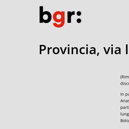
Provincia, via 
(Rim
disc
In p
Anas
part
lung
Bolo