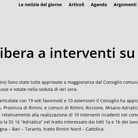
Le notizie del giorno
Articoli
Agenda
Argomenti
libera a interventi s
ini) Sono state tutte approvate a maggioranza dal Consiglio comunale
usse e votate nella seduta di ieri sera.
articolate con 19 voti favorevoli e 10 astensioni il Consiglio ha appr
, Provincia di Rimini, e comuni di Rimini, Riccione, Misano Adriatico
i relativamente alla realizzazione di 10 interventi ricadenti nei co
o la SS 16 “Adriatica” nel tratto interessato dai lotti 1a e 1b dei la
gna – Bari – Taranto, tratto Rimini Nord – Cattolica.