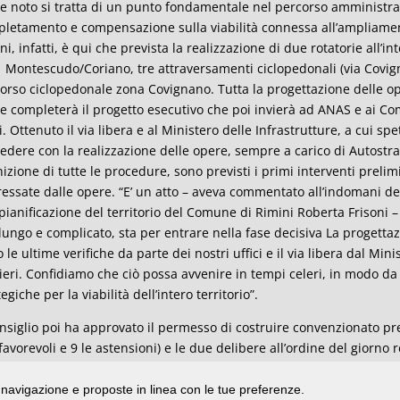
 noto si tratta di un punto fondamentale nel percorso amministrati
letamento e compensazione sulla viabilità connessa all’ampliamento
ni, infatti, è qui che prevista la realizzazione di due rotatorie all’i
 Montescudo/Coriano, tre attraversamenti ciclopedonali (via Covign
orso ciclopedonale zona Covignano. Tutta la progettazione delle oper
e completerà il progetto esecutivo che poi invierà ad ANAS e ai Com
ci. Ottenuto il via libera e al Ministero delle Infrastrutture, a cui s
edere con la realizzazione delle opere, sempre a carico di Autostra
nizione di tutte le procedure, sono previsti i primi interventi preli
ressate dalle opere. “E’ un atto – aveva commentato all’indomani de
 pianificazione del territorio del Comune di Rimini Roberta Frisoni 
lungo e complicato, sta per entrare nella fase decisiva La progett
 le ultime verifiche da parte dei nostri uffici e il via libera dal Min
ieri. Confidiamo che ciò possa avvenire in tempi celeri, in modo da
tegiche per la viabilità dell’intero territorio”.
onsiglio poi ha approvato il permesso di costruire convenzionato pres
 favorevoli e 9 le astensioni) e le due delibere all’ordine del giorno r
inta invece (18 i no, 6 i sì e una astensione) la mozione presentat
di navigazione e proposte in linea con le tue preferenze.