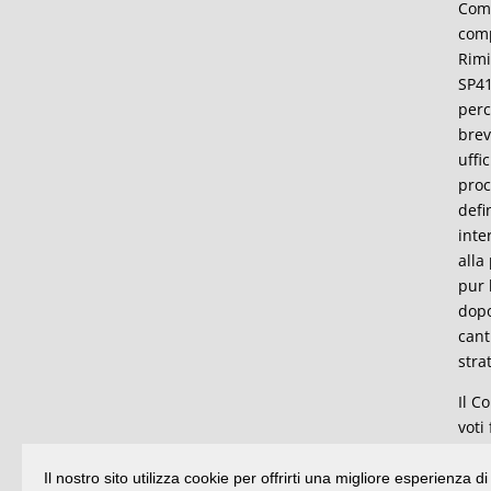
Come
comp
Rimi
SP41
perc
brev
uffi
proc
defi
inte
alla
pur 
dopo
cant
stra
Il C
voti
Resp
Il nostro sito utilizza cookie per offrirti una migliore esperienza 