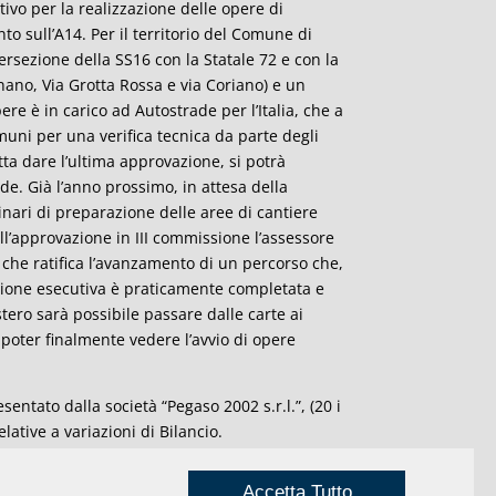
vo per la realizzazione delle opere di
 sull’A14. Per il territorio del Comune di
ntersezione della SS16 con la Statale 72 e con la
ano, Via Grotta Rossa e via Coriano) e un
e è in carico ad Autostrade per l’Italia, che a
uni per una verifica tecnica da parte degli
petta dare l’ultima approvazione, si potrà
de. Già l’anno prossimo, in attesa della
minari di preparazione delle aree di cantiere
ll’approvazione in III commissione l’assessore
– che ratifica l’avanzamento di un percorso che,
azione esecutiva è praticamente completata e
istero sarà possibile passare dalle carte ai
 poter finalmente vedere l’avvio di opere
entato dalla società “Pegaso 2002 s.r.l.”, (20 i
elative a variazioni di Bilancio.
a dal consigliere comunale Gioenzo Renzi dal
Accetta Tutto