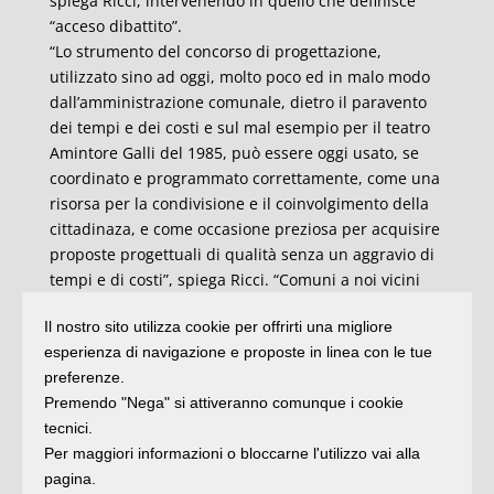
spiega Ricci, intervenendo in quello che definisce
“acceso dibattito”.
“Lo strumento del concorso di progettazione,
utilizzato sino ad oggi, molto poco ed in malo modo
dall’amministrazione comunale, dietro il paravento
dei tempi e dei costi e sul mal esempio per il teatro
Amintore Galli del 1985, può essere oggi usato, se
coordinato e programmato correttamente, come una
risorsa per la condivisione e il coinvolgimento della
cittadinaza, e come occasione preziosa per acquisire
proposte progettuali di qualità senza un aggravio di
tempi e di costi”, spiega Ricci. “Comuni a noi vicini
hanno utilizzato questa procedura con il contributo
Il nostro sito utilizza cookie per offrirti una migliore
del nostro Ordine e in soli 131 Giorni dal bando si è
esperienza di navigazione e proposte in linea con le tue
giunti al progetto vincitore con l’aggiudicazione
preferenze.
dell’incarico dopo la presentazione e valutazione di
Premendo "Nega" si attiveranno comunque i cookie
ben 195 progetti. Se questa procedura fosse stata
tecnici.
attuata, come merita il caso in esame,
Per maggiori informazioni o bloccarne l'utilizzo vai alla
probabilmente oggi assisteremmo a ben altri
pagina.
dibattiti e non saremmo tirati per la giacca per