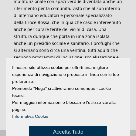
multifunzionale con spazi verdi)è diventata anche un
riferimento per la comunità, visto che al suo interno
di alternano educatori e personale specializzato
della Croce Rossa, che in qualche caso è intervenuto
anche per curare ferite dei vicini di casa. Una
struttura dunque che porta in una zona isolata
anche un presidio sociale e sanitario. I profughi che
si alternano sono circa una ventina, tutti adulti che
seguono programmi di inclusione, socializzazione e
apprendimento della lingua italiana”.
Il nostro sito utilizza cookie per offrirti una migliore
esperienza di navigazione e proposte in linea con le tue
La medicina è la conoscenza. “Attraverso la
preferenze.
conoscenza diretta, dunque, i timori hanno lasciato
Premendo "Nega" si attiveranno comunque i cookie
gradualmente il campo alla fiducia e alla
tecnici.
condivisione.Una bella storia che, nel silenzio di tutti
Per maggiori informazioni o bloccarne l'utilizzo vai alla
i giorni, racconta il concreto di una integrazione e di
pagina.
una accoglienza possibile, da noi come in tante altre
Informativa Cookie
zone d’Italia”.
Accetta Tutto