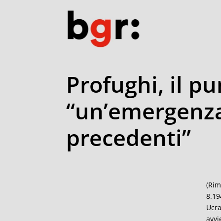
Profughi, il pu
“un’emergenza
precedenti”
(Rim
8.19
Ucra
avvi