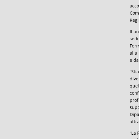
acco
Comu
Regi
Il p
sedu
Form
alla
e da
“Sti
dive
quel
conf
prof
supp
Dipa
attr
“La 