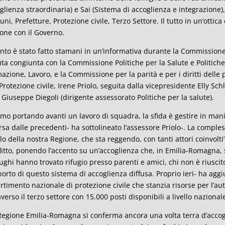
glienza straordinaria) e Sai (Sistema di accoglienza e integrazione), 
ni, Prefetture, Protezione civile, Terzo Settore. Il tutto in un’ottic
one con il Governo.
unto è stato fatto stamani in un’informativa durante la Commissione 
ta congiunta con la Commissione Politiche per la Salute e Politiche
azione, Lavoro, e la Commissione per la parità e per i diritti delle 
 Protezione civile, Irene Priolo, seguita dalla vicepresidente Elly Sch
 Giuseppe Diegoli (dirigente assessorato Politiche per la salute).
amo portando avanti un lavoro di squadra, la sfida è gestire in m
rsa dalle precedenti- ha sottolineato l’assessore Priolo-. La comple
lo della nostra Regione, che sta reggendo, con tanti attori coinvolti”.
litto, ponendo l’accento su un’accoglienza che, in Emilia-Romagna, 
ughi hanno trovato rifugio presso parenti e amici, chi non è riuscito
orto di questo sistema di accoglienza diffusa. Proprio ieri- ha aggiu
rtimento nazionale di protezione civile che stanzia risorse per l’a
averso il terzo settore con 15.000 posti disponibili a livello nazionale
Regione Emilia-Romagna si conferma ancora una volta terra d’accogl