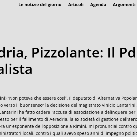
Le notizie del giorno
Articoli
Agenda
Argomenti
ria, Pizzolante: Il Pd
alista
ini) “Non poteva che essere così”. Il deputato di Alternativa Popol
o verso il buonsenso” la decisione del magistrato Vinicio Cantarini.
 Cantarini ha fatto cadere l’accusa di associazione a delinquere per tu
esso per il fallimento di Aeradria, la ex società di gestione dell’aero
ra un’esponente dell’opposizione a Rimini, mi pronunciai contro q
nistratori locali, contro i quali avevo speso anni di impegno politic