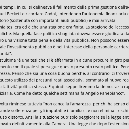
ai tempi, in cui si delineava il fallimento della prima gestione dell
el Beckett e ricordare Godot, intendendo l’autonomia finanziaria del
itorio (sostenuta con importanti aiuti pubblici) e mai arrivata.
mia tesi era ed è che una stagione era finita. La stagione dell’ecces
liche. Ma quella fase politica sbagliata doveva essere giudicata dag
ro una visione tutta penale della vita pubblica. Non possono essere l
uale l’investimento pubblico è nell’interesse della personale carrie
nità”.
t’ultima “è una tesi che si è affermata in alcune procure in giro per 
mento con il quale si persegue questo presunto reato politico. Penso
rezza. Penso che sia una cosa buona perché, al contrario, ci trov
questo utilizzo dei presunti reati associativi, sommato al nuovo rea
o l’attività politica stessa. E quindi seppelliremmo la democrazia
iziaria. Come ha detto qualche settimana fa Angelo Panebianco”.
volta riminese tuttavia “non cancella l’amarezza, per chi ha senso di 
rande sofferenza per gli imputati e i familiari, e non elimina i rischi
 uso distorto. Anzi la situazione puo’ solo peggiorare se la legge an
ovata definitivamente alla Camera. Una legge che dopo l’estensione