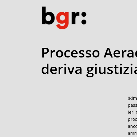
Processo Aerad
deriva giustizi
(Rim
pass
ieri
proc
anco
ammi