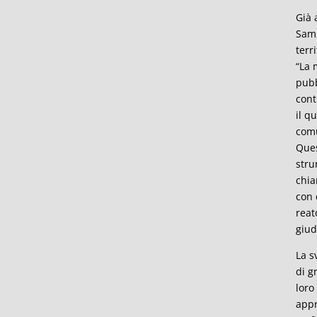
Già 
Samu
terr
“La 
pubb
cont
il q
comu
Ques
stru
chia
con 
reat
giud
La s
di g
loro
appr