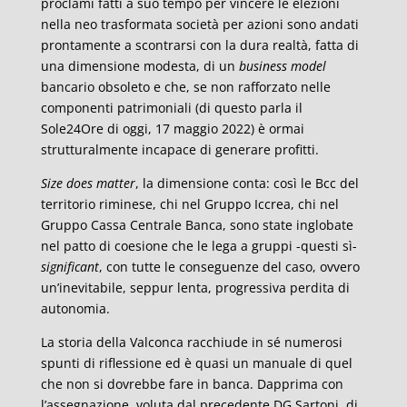
proclami fatti a suo tempo per vincere le elezioni
nella neo trasformata società per azioni sono andati
prontamente a scontrarsi con la dura realtà, fatta di
una dimensione modesta, di un
business model
bancario obsoleto e che, se non rafforzato nelle
componenti patrimoniali (di questo parla il
Sole24Ore di oggi, 17 maggio 2022) è ormai
strutturalmente incapace di generare profitti.
Size does matter
, la dimensione conta: così le Bcc del
territorio riminese, chi nel Gruppo Iccrea, chi nel
Gruppo Cassa Centrale Banca, sono state inglobate
nel patto di coesione che le lega a gruppi -questi sì-
significant
, con tutte le conseguenze del caso, ovvero
un’inevitabile, seppur lenta, progressiva perdita di
autonomia.
La storia della Valconca racchiude in sé numerosi
spunti di riflessione ed è quasi un manuale di quel
che non si dovrebbe fare in banca. Dapprima con
l’assegnazione, voluta dal precedente DG Sartoni, di