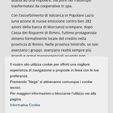
adatta ad una Popolare, sia pure nel frattempo
trasformatasi da cooperativa in spa.
Con l’assorbimento di Valconca in Popolare Lazio
(una azione di nuova emissione contro ben 282
azioni della banca di Morciano) scompare, dopo
Cassa dei Risparmi di Rimini, l’ultimo protagonista
almeno formalmente locale del credito nella
provincia di Rimini. Nelle province limitrofe, se non
avanzano i gruppi, avanzano realtà sempre più
grandi e ormai transprovinciali quando non
transregionali (BCC Ravennate, Forlivese e Imolese
Il nostro sito utilizza cookie per offrirti una migliore
tra tutte). Anche su questo, oltre che sulle numerose
esperienza di navigazione e proposte in linea con le tue
novità regolamentari, dovrebbero cominciare a
preferenze.
riflettere gli imprenditori e le loro associazioni di
Premendo "Nega" si attiveranno comunque i cookie
categoria, al momento fermi su una sola richiesta:
tecnici.
prorogare le moratorie. Che Dio ce la mandi buona, e
Per maggiori informazioni o bloccarne l'utilizzo vai alla
senza vento.
pagina.
Informativa Cookie
A.B.