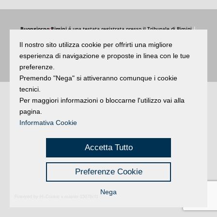
Buongiorno
:
Rimini
é una testata registrata presso il Tribunale di Rimini
|
registrazione n. 2 /28/02/2012
|
© 2024 buongiornoRimini
Il nostro sito utilizza cookie per offrirti una migliore
Privacy
Credits
|
esperienza di navigazione e proposte in linea con le tue
preferenze.
Premendo "Nega" si attiveranno comunque i cookie
tecnici.
Per maggiori informazioni o bloccarne l'utilizzo vai alla
pagina.
Informativa Cookie
Accetta Tutto
Preferenze Cookie
Nega
Powered by Hi-Cookie v.master-15076cf1