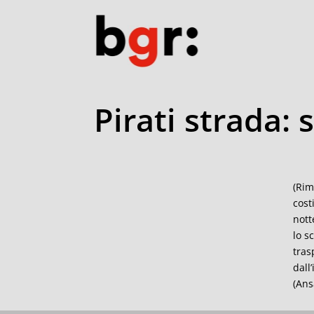
Pirati strada: 
(Rim
cost
nott
lo s
tras
dall
(Ans