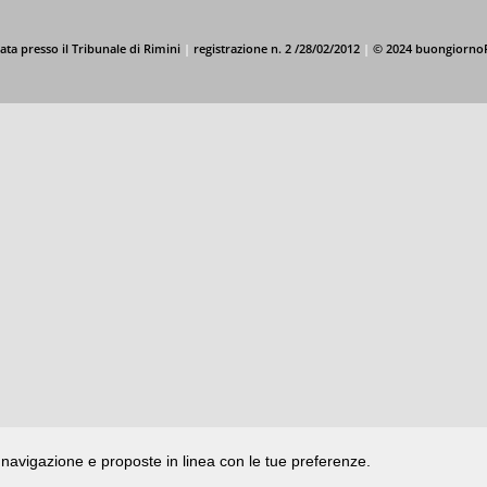
ata presso il Tribunale di Rimini
|
registrazione n. 2 /28/02/2012
|
© 2024 buongiorno
di navigazione e proposte in linea con le tue preferenze.