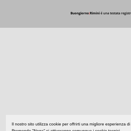
Buongiorno
:
Rimini
é una testata registr
Il nostro sito utilizza cookie per offrirti una migliore esperienza 
Premendo "Nega" si attiveranno comunque i cookie tecnici.