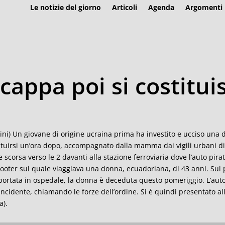
Le notizie del giorno
Articoli
Agenda
Argomenti
scappa poi si costitui
ini) Un giovane di origine ucraina prima ha investito e ucciso una 
ituirsi un’ora dopo, accompagnato dalla mamma dai vigili urbani di 
e scorsa verso le 2 davanti alla stazione ferroviaria dove l’auto pir
cooter sul quale viaggiava una donna, ecuadoriana, di 43 anni. Sul 
portata in ospedale, la donna è deceduta questo pomeriggio. L’autom
’incidente, chiamando le forze dell’ordine. Si è quindi presentato
a).