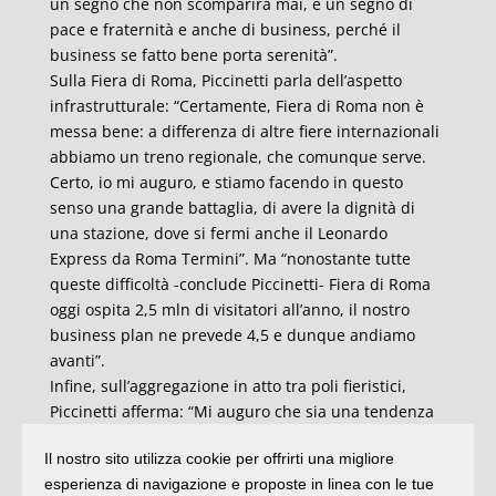
un segno che non scomparirà mai, è un segno di
pace e fraternità e anche di business, perché il
business se fatto bene porta serenità”.
Sulla Fiera di Roma, Piccinetti parla dell’aspetto
infrastrutturale: “Certamente, Fiera di Roma non è
messa bene: a differenza di altre fiere internazionali
abbiamo un treno regionale, che comunque serve.
Certo, io mi auguro, e stiamo facendo in questo
senso una grande battaglia, di avere la dignità di
una stazione, dove si fermi anche il Leonardo
Express da Roma Termini”. Ma “nonostante tutte
queste difficoltà -conclude Piccinetti- Fiera di Roma
oggi ospita 2,5 mln di visitatori all’anno, il nostro
business plan ne prevede 4,5 e dunque andiamo
avanti”.
Infine, sull’aggregazione in atto tra poli fieristici,
Piccinetti afferma: “Mi auguro che sia una tendenza
irreversibile e ringrazio i presidenti di Rimini e
Il nostro sito utilizza cookie per offrirti una migliore
Vicenza che hanno fatto un grande passo creando il
esperienza di navigazione e proposte in linea con le tue
secondo polo fieristico italiano dopo Milano. Lo