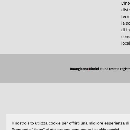
L’in
dist
term
la s
di i
cons
loca
Buongiorno
:
Rimini
é una testata registr
Il nostro sito utilizza cookie per offrirti una migliore esperienza 
Premendo "Nega" si attiveranno comunque i cookie tecnici.