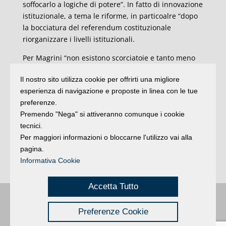
soffocarlo a logiche di potere”. In fatto di innovazione
istituzionale, a tema le riforme, in particoalre “dopo
la bocciatura del referendum costituzionale
riorganizzare i livelli istituzionali.
Per Magrini “non esistono scorciatoie e tanto meno
esempi da imitare. Occorre il coraggio della ricerca e
Il nostro sito utilizza cookie per offrirti una migliore
dello studio per arrivare a proposte che non siano
esperienza di navigazione e proposte in linea con le tue
percepite come slogan fini a se stessi. Questi gli
preferenze.
obiettivi del contributo del Pd alla Conferenza
Premendo "Nega" si attiveranno comunque i cookie
nazionale programmatica ed al congresso di Rimini.
tecnici.
L’unità si fa sui contenuti con un gruppo dirigente
Per maggiori informazioni o bloccarne l'utilizzo vai alla
che deve avere la capacità di eleborare ed alla fine
pagina.
fare sintesi delle varie posizioni. Questo il lavoro che
Informativa Cookie
ci aspetta”.
Accetta Tutto
Buongiorno
:
Rimini
é una testata registrata presso il Tribunale di Rimini
|
Preferenze Cookie
registrazione n. 2 /28/02/2012
|
© 2024 buongiornoRimini
Privacy
Credits
|