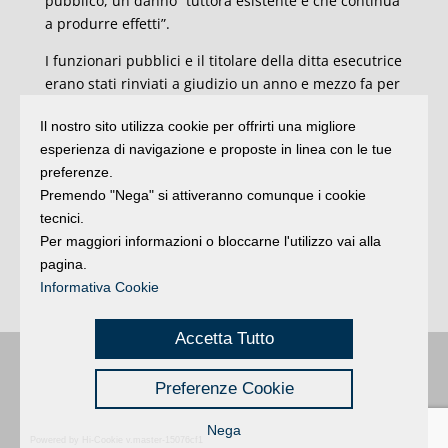
pubblico, un danno “
tuttora esistente e che continua
a produrre effetti”.
I funzionari pubblici e il titolare della ditta esecutrice
erano stati rinviati a giudizio un anno e mezzo fa per
il reato di uso non conforme di bene archeologico e
Il nostro sito utilizza cookie per offrirti una migliore
storico. Ieri però la procura ha ritenuto di dover
esperienza di navigazione e proposte in linea con le tue
aggiornare la contestazione con l’aggiunta del
preferenze.
danneggiamento. Il motivo è semplice: l’intero
Premendo "Nega" si attiveranno comunque i cookie
procedimento si sarebbe infatti prescritto nel giugno
tecnici.
del 2023, l’iscrizione a ruolo infatti è del 2018 al
Per maggiori informazioni o bloccarne l'utilizzo vai alla
termine dei lavori pubblici. Così, di fatto, si sono
pagina.
allungati i teempi di prescrizione di due anni e
Informativa Cookie
mezzo sui previsti cinque (Ansa).
Accetta Tutto
Buongiorno
:
Rimini
é una testata registrata presso il Tribunale di Rimini
|
Preferenze Cookie
registrazione n. 2 /28/02/2012
|
© 2024 buongiornoRimini
Privacy
Credits
|
Nega
Powered by Hi-Cookie v.master-15076cf1