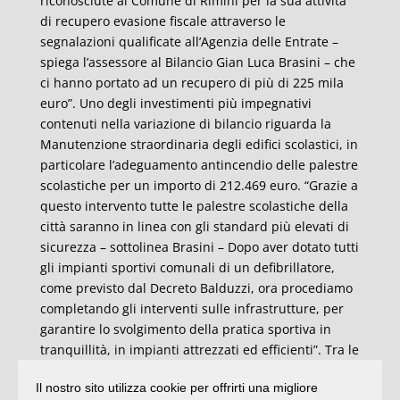
riconosciute al Comune di Rimini per la sua attività
di recupero evasione fiscale attraverso le
segnalazioni qualificate all’Agenzia delle Entrate –
spiega l’assessore al Bilancio Gian Luca Brasini – che
ci hanno portato ad un recupero di più di 225 mila
euro”. Uno degli investimenti più impegnativi
contenuti nella variazione di bilancio riguarda la
Manutenzione straordinaria degli edifici scolastici, in
particolare l’adeguamento antincendio delle palestre
scolastiche per un importo di 212.469 euro. “Grazie a
questo intervento tutte le palestre scolastiche della
città saranno in linea con gli standard più elevati di
sicurezza – sottolinea Brasini – Dopo aver dotato tutti
gli impianti sportivi comunali di un defibrillatore,
come previsto dal Decreto Balduzzi, ora procediamo
completando gli interventi sulle infrastrutture, per
garantire lo svolgimento della pratica sportiva in
tranquillità, in impianti attrezzati ed efficienti”. Tra le
altre voci l’intervento per 150mila euro di
Il nostro sito utilizza cookie per offrirti una migliore
valorizzazione della Porta Galliana nell’ambito del