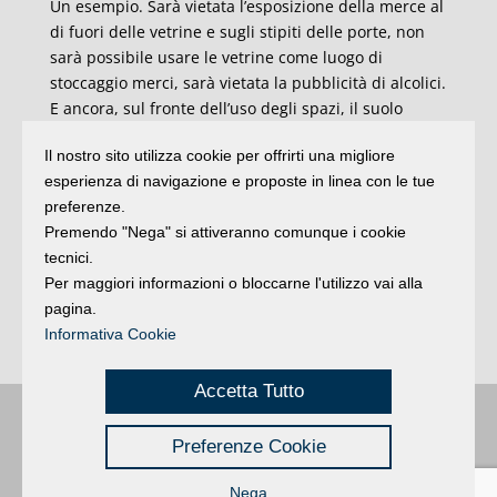
Un esempio. Sarà vietata l’esposizione della merce al
di fuori delle vetrine e sugli stipiti delle porte, non
sarà possibile usare le vetrine come luogo di
stoccaggio merci, sarà vietata la pubblicità di alcolici.
E ancora, sul fronte dell’uso degli spazi, il suolo
privato dovrà rispettare le stesse regole del suolo
Il nostro sito utilizza cookie per offrirti una migliore
pubblico, ci sarà una percentuale massima di
esperienza di navigazione e proposte in linea con le tue
espositori che sarà possibile posizionare e dovrà
preferenze.
essere mantenuta una fascia libera di rispetto sul
Premendo "Nega" si attiveranno comunque i cookie
marciapiede. Queste sono solo alcuni degli interventi
tecnici.
mirati che vogliamo introdurre e che, con la
Per maggiori informazioni o bloccarne l'utilizzo vai alla
collaborazione degli esercenti, saranno
pagina.
indispensabili per riqualificare la spina commerciale
Informativa Cookie
che gravita e opera lungo i viali delle Regine”.
Accetta Tutto
Buongiorno
:
Rimini
é una testata registrata presso il Tribunale di Rimini
|
Preferenze Cookie
registrazione n. 2 /28/02/2012
|
© 2024 buongiornoRimini
Privacy
Credits
|
Nega