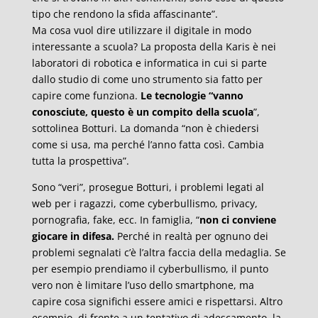
tipo che rendono la sfida affascinante”.
Ma cosa vuol dire utilizzare il digitale in modo
interessante a scuola? La proposta della Karis è nei
laboratori di robotica e informatica in cui si parte
dallo studio di come uno strumento sia fatto per
capire come funziona.
Le tecnologie “vanno
conosciute, questo è un compito della scuola
”,
sottolinea Botturi. La domanda “non è chiedersi
come si usa, ma perché l’anno fatta così. Cambia
tutta la prospettiva”.
Sono “veri”, prosegue Botturi, i problemi legati al
web per i ragazzi, come cyberbullismo, privacy,
pornografia, fake, ecc. In famiglia, “
non ci conviene
giocare in difesa.
Perché in realtà per ognuno dei
problemi segnalati c’è l’altra faccia della medaglia. Se
per esempio prendiamo il cyberbullismo, il punto
vero non è limitare l’uso dello smartphone, ma
capire cosa significhi essere amici e rispettarsi. Altro
esempio, di fronte a un tentativo di adescamento, la